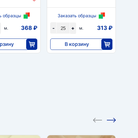
ь образцы
Заказать образцы
За
368 ₽
313 ₽
-
+
-
м.
м.
орзину
В корзину
7820
1
25
25