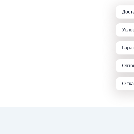
Дост
Усло
Гара
Опто
О тк