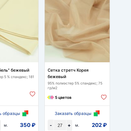
бель" бежевый
Сетка стретч Корея
Фукр
бежевый
р 5 % спандекс; 181
98 % п
гр/м2
95% полиэстер 5% спандекс; 75
гр/м2
2 
5 цветов
ь образцы
Заказать образцы
За
350 ₽
202 ₽
-
+
-
м.
м.