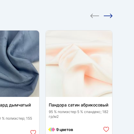
кард дымчатый
Пандора сатин абрикосовый
Сатин
95 % полиэстер 5 % спандекс; 182
95 % п
гр/м2
гр/м2
0 % полиэстер; 155
9 цветов
8 