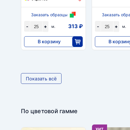
Заказать образцы
Заказать обр
313 ₽
-
+
-
+
м.
м.
В корзину
В корзин
7820
7820
25
2
Показать всё
По цветовой гамме
ХИТ