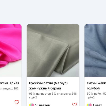
уксия яркая
Русский сатин (магнус)
Сатин жак
жемчужный серый
голубой
спандекс; 182
95 % полиэстер 5 % спандекс; 248
50 % район 5
гр/м2
гр/м2
18 цветов
1 цвет