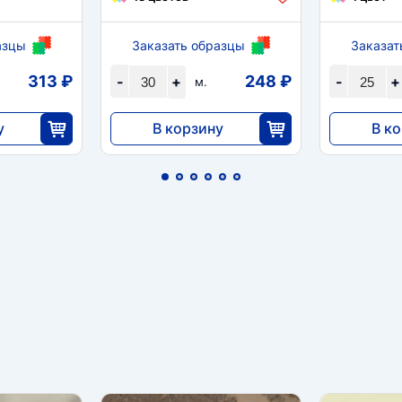
азцы
Заказать образцы
Заказат
313 ₽
248 ₽
-
+
-
+
м.
у
В корзину
В к
7452
9200
5
30