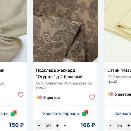
ый
Подклада жаккард
Сатин "Иза
"Огурцы" д 2 бежевый
95 % полиэсте
гр/м2
/м2
55 % полиэстер 45 % вискоза; 90
гр/м2
5 цветов
6 цветов
азцы
Заказать образцы
Заказат
156 ₽
166 ₽
-
+
-
+
м.