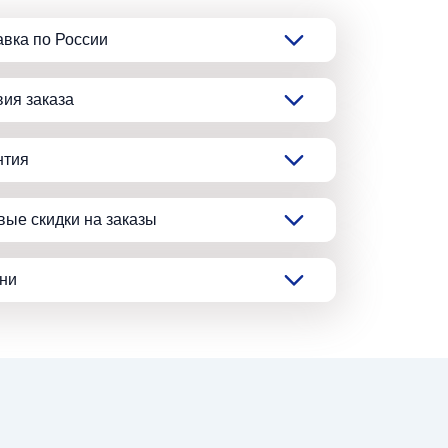
авка по России
вия заказа
нтия
вые скидки на заказы
ани