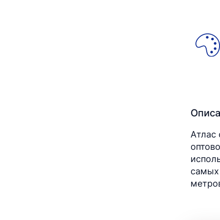
Опис
Атлас 
оптово
исполь
самых
метро