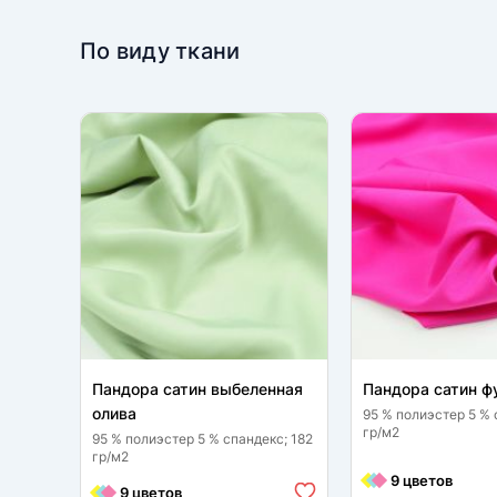
По виду ткани
Пандора сатин выбеленная
Пандора сатин ф
олива
95 % полиэстер 5 % 
гр/м2
95 % полиэстер 5 % спандекс; 182
гр/м2
9 цветов
9 цветов