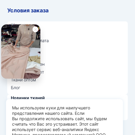
Условия заказа
Шоурумы
Отзывы
Доставка и оплата
О нас
Вопрос-ответ
Возврат и обмен
Личный кабинет
Ткани оптом
Блог
Новинки тканей
Распродажа тканей
Мы используем куки для наилучшего
представления нашего сайта. Если
Лидеры продаж
Вы продолжите использовать сайт, мы будем
считать что Вас это устраивает. Этот сайт
использует сервис веб-аналитики Яндекс
© Арт Текс — продажа тканей оптом, 2026
Метрика, предоставляемый компанией ООО