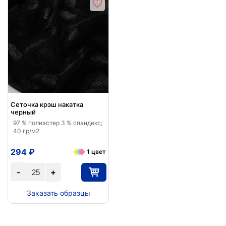
Сеточка крэш накатка
черный
97 % полиэстер 3 % спандекс;
40 гр/м2
294 ₽
1 цвет
-
+
Заказать образцы