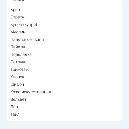
Креп
Стретч
Купра (купро)
Муслин
Пальтовые ткани
Пайетки
Подкладка
Сеточки
Трикотаж
Хлопок
Шифон
Кожа искусственная
Вельвет
Лён
Твил