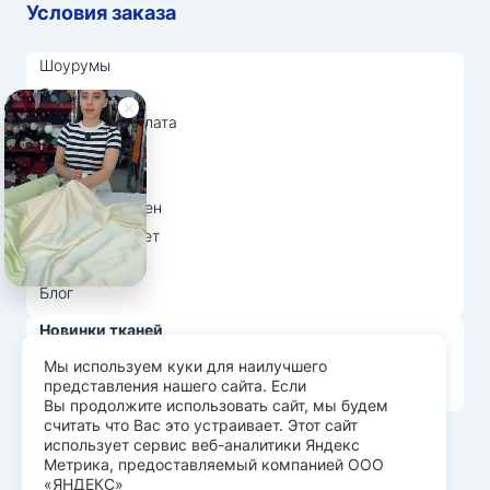
Условия заказа
Шоурумы
Отзывы
Доставка и оплата
О нас
Вопрос-ответ
Возврат и обмен
Личный кабинет
Ткани оптом
Блог
Новинки тканей
Распродажа тканей
Мы используем куки для наилучшего
представления нашего сайта. Если
Лидеры продаж
Вы продолжите использовать сайт, мы будем
считать что Вас это устраивает. Этот сайт
использует сервис веб-аналитики Яндекс
© Арт Текс — продажа тканей оптом, 2026
Метрика, предоставляемый компанией ООО
«ЯНДЕКС»
Пользовательское соглашение