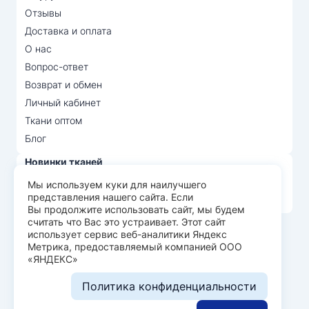
Отзывы
Доставка и оплата
О нас
Вопрос-ответ
Возврат и обмен
Личный кабинет
Ткани оптом
Блог
Новинки тканей
Распродажа тканей
Мы используем куки для наилучшего
представления нашего сайта. Если
Лидеры продаж
Вы продолжите использовать сайт, мы будем
считать что Вас это устраивает. Этот сайт
использует сервис веб-аналитики Яндекс
© Арт Текс — продажа тканей оптом, 2026
Метрика, предоставляемый компанией ООО
«ЯНДЕКС»
Пользовательское соглашение
Политика конфиденциальности
Политика конфиденциальности
Разработка сайта —
WEBELEMENT