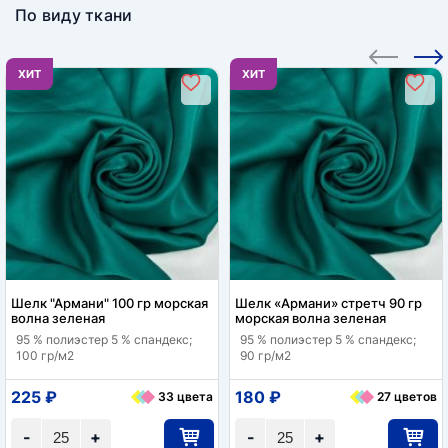
По виду ткани
ХИТ
ХИТ
Шелк "Армани" 100 гр морская
Шелк «Армани» стретч 90 гр
волна зеленая
морская волна зеленая
95 % полиэстер 5 % спандекс;
95 % полиэстер 5 % спандекс;
100 гр/м2
90 гр/м2
225 ₽
180 ₽
33 цвета
27 цветов
-
+
-
+