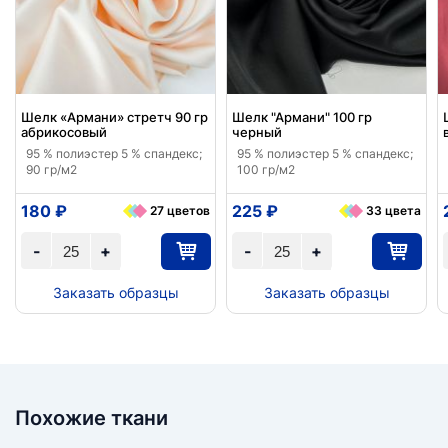
Шелк «Армани» стретч 90 гр
Шелк "Армани" 100 гр
абрикосовый
черный
95 % полиэстер 5 % спандекс;
95 % полиэстер 5 % спандекс;
90 гр/м2
100 гр/м2
180 ₽
225 ₽
27 цветов
33 цвета
-
+
-
+
Заказать образцы
Заказать образцы
Похожие ткани