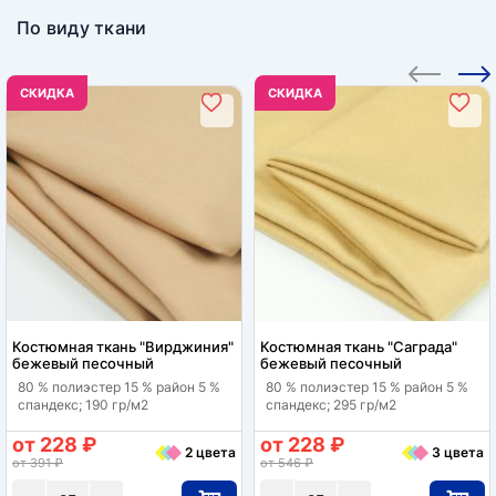
По виду ткани
CКИДКА
CКИДКА
Костюмная ткань "Вирджиния"
Костюмная ткань "Саграда"
бежевый песочный
бежевый песочный
80 % полиэстер 15 % район 5 %
80 % полиэстер 15 % район 5 %
спандекс; 190 гр/м2
спандекс; 295 гр/м2
от 228 ₽
от 228 ₽
2 цвета
3 цвета
от 391 ₽
от 546 ₽