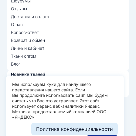
Шоурумы
Отзывы
Доставка и оплата
О нас
Вопрос-ответ
Возврат и обмен
Личный кабинет
Ткани оптом
Блог
Новинки тканей
Распродажа тканей
Мы используем куки для наилучшего
представления нашего сайта. Если
Лидеры продаж
Вы продолжите использовать сайт, мы будем
считать что Вас это устраивает. Этот сайт
использует сервис веб-аналитики Яндекс
© Арт Текс — продажа тканей оптом, 2026
Метрика, предоставляемый компанией ООО
«ЯНДЕКС»
Пользовательское соглашение
Политика конфиденциальности
Политика конфиденциальности
Разработка сайта —
WEBELEMENT