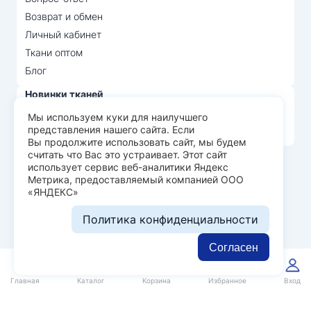
Возврат и обмен
Личный кабинет
Ткани оптом
Блог
Новинки тканей
Распродажа тканей
Мы используем куки для наилучшего
представления нашего сайта. Если
Лидеры продаж
Вы продолжите использовать сайт, мы будем
считать что Вас это устраивает. Этот сайт
использует сервис веб-аналитики Яндекс
© Арт Текс — продажа тканей оптом, 2026
Метрика, предоставляемый компанией ООО
«ЯНДЕКС»
Пользовательское соглашение
Политика конфиденциальности
Политика конфиденциальности
Разработка сайта —
WEBELEMENT
Согласен
0
0
Главная
Каталог
Корзина
Избранное
Вход