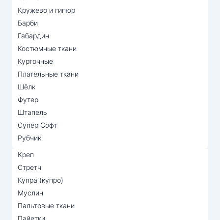
Кружево и гипюр
Барби
Габардин
Костюмные ткани
Курточные
Плательные ткани
Шёлк
Футер
Штапель
Супер Софт
Рубчик
Креп
Стретч
Купра (купро)
Муслин
Пальтовые ткани
Пайетки