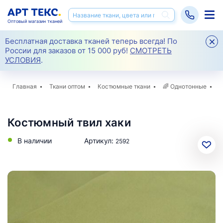
Оптовый магазин тканей
Бесплатная доставка тканей теперь всегда! По
России для заказов от 15 000 руб!
СМОТРЕТЬ
УСЛОВИЯ
.
Главная
Ткани оптом
Костюмные ткани
🌈
Однотонные
К
Костюмный твил хаки
В наличии
Артикул:
2592