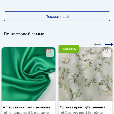
Показать всё
По цветовой гамме
НОВИНКА
Атлас сатин стретч зеленый
Органза принт д12 зеленый
95 % полиэстер 5 % спандекс;
68% полиэстер, 32% нейлон