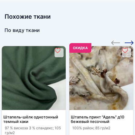
Похожие ткани
По виду ткани
CКИДКА
Штапель-шёлк однотонный
Штапель принт "Адель" д10
темный хаки
бежевый песочный
97 % вискоза 3 % спандекс; 105
100% район; 85 гр/м2
гр/м2