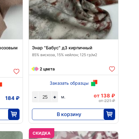
 розовым
Энар "Бабус" д3 кирпичный
85% вискоза, 15% нейлон; 125 гр/м2
2 цвета
Заказать образцы
от 138 ₽
+
-
м.
184 ₽
от 221 ₽
В корзину
3450
25
CКИДКА