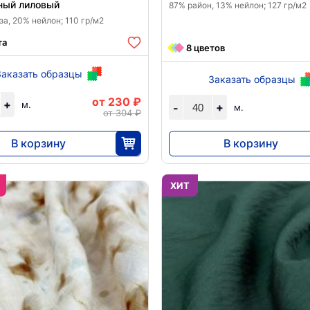
ный лиловый
87% район, 13% нейлон; 127 гр/м2
а, 20% нейлон; 110 гр/м2
та
8 цветов
Заказать образцы
Заказать образцы
от 230 ₽
+
м.
+
-
м.
от 304 ₽
В корзину
В корзину
5750
6992
25
40
ХИТ