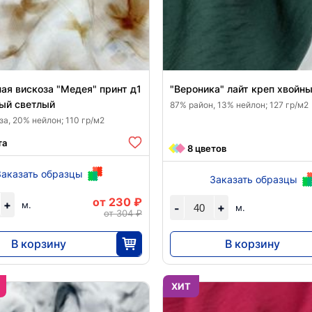
ая вискоза "Медея" принт д1
"Вероника" лайт креп хвойн
ый светлый
87% район, 13% нейлон; 127 гр/м2
а, 20% нейлон; 110 гр/м2
та
8 цветов
Заказать образцы
Заказать образцы
от 230 ₽
+
м.
+
-
м.
от 304 ₽
В корзину
В корзину
5750
6992
25
40
ХИТ