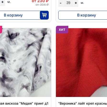
от 230 ₽
+
м.
+
-
м.
от 304 ₽
В корзину
В корзину
5750
7176
25
39
ХИТ
ая вискоза "Медея" принт д1
"Вероника" лайт креп красн