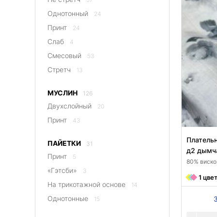
Однотонный
24
Принт
24
Слаб
4
Смесовый
53
Стретч
13
МУСЛИН
126
Двухслойный
20
Принт
43
Плательн
ПАЙЕТКИ
31
д2 дымч
Принт
5
80% вискоз
«Гэтсби»
3
1 цве
На трикотажной основе
14
Однотонные
15