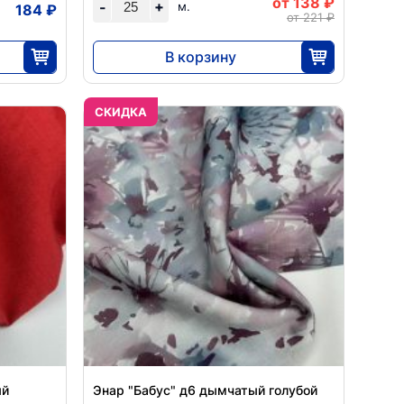
от 138 ₽
+
-
м.
184 ₽
от 221 ₽
В корзину
3450
25
CКИДКА
ый
Энар "Бабус" д6 дымчатый голубой