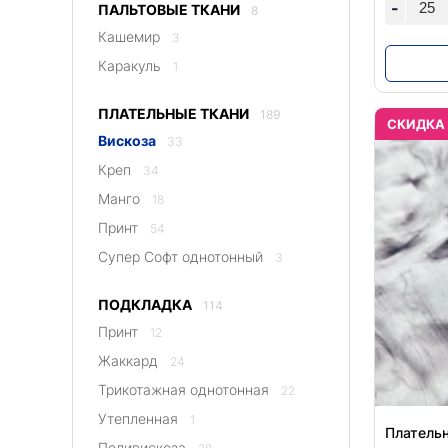
-
ПАЛЬТОВЫЕ ТКАНИ
8
Кашемир
3
Каракуль
1
ПЛАТЕЛЬНЫЕ ТКАНИ
189
CКИДКА
Вискоза
33
Креп
34
Манго
18
Принт
54
Супер Софт однотонный
3
ПОДКЛАДКА
114
Принт
12
Жаккард
24
Трикотажная однотонная
22
Утепленная
1
Плательн
Поливискоза