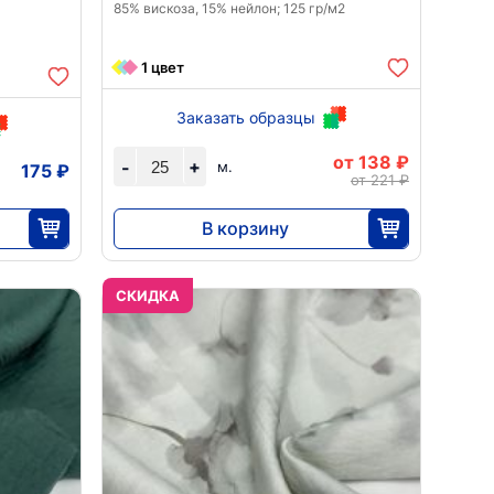
85% вискоза, 15% нейлон; 125 гр/м2
1 цвет
Заказать образцы
от 138 ₽
+
-
м.
175 ₽
от 221 ₽
В корзину
3450
25
CКИДКА