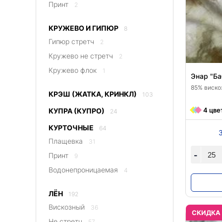
Принт
2
КРУЖЕВО И ГИПЮР
8
Гипюр стретч
2
Кружево не стретч
2
Кружево флок
1
Энар "Ба
85% вискоз
КРЭШ (ЖАТКА, КРИНКЛ)
103
4 цве
КУПРА (КУПРО)
24
КУРТОЧНЫЕ
64
Плащевка
31
-
Принт
9
Водонепроницаемая
4
ЛЁН
192
Вискозный
36
CКИДКА
Не стретч
57