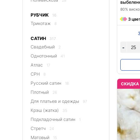
28
выбелен
80% вискоз
РУБЧИК
16
3 цве
Трикотаж
8
САТИН
317
Свадебный
-
2
Однотонный
41
Атлас
17
CPH
8
Русский сатин
18
CКИДКА
Плотный
26
Для платьев и одежды
97
Крэш (жатка)
35
Подкладочный сатин
1
Стретч
24
Матовый
15