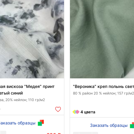
ая вискоза "Медея" принт
"Вероника" креп полынь све
атый синий
80 % район 20 % нейлон; 157 гр/м2
а, 20% нейлон; 110 гр/м2
т
4 цвета
Заказать образцы
Заказать образцы