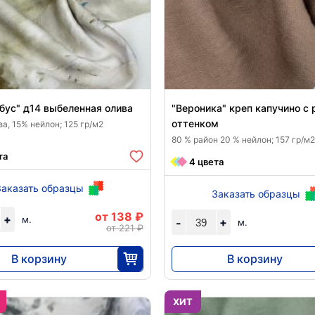
бус" д14 выбеленная олива
"Вероника" креп капучино с
оттенком
а, 15% нейлон; 125 гр/м2
80 % район 20 % нейлон; 157 гр/м2
та
4 цвета
Заказать образцы
Заказать образцы
от 138 ₽
+
м.
+
-
м.
от 221 ₽
В корзину
В корзину
3450
7176
25
39
ХИТ