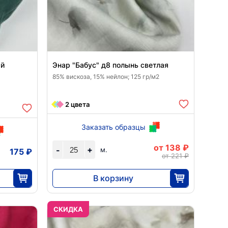
ый
Энар "Бабус" д8 полынь светлая
85% вискоза, 15% нейлон; 125 гр/м2
2 цвета
Заказать образцы
от 138 ₽
+
-
м.
175 ₽
от 221 ₽
В корзину
3450
25
CКИДКА