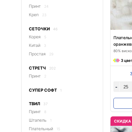
Принт
24
Креп
23
СЕТОЧКИ
46
Корея
5
Плательн
оранжев
Китай
3
80% вискоз
Простая
29
3 цве
СТРЕТЧ
202
Принт
2
-
СУПЕР СОФТ
1
ТВИЛ
37
Принт
8
Штапель
1
CКИДКА
Плательный
15