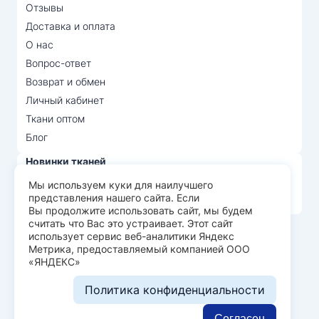
Отзывы
Доставка и оплата
О нас
Вопрос-ответ
Возврат и обмен
Личный кабинет
Ткани оптом
Блог
Новинки тканей
Распродажа тканей
Мы используем куки для наилучшего
представления нашего сайта. Если
Лидеры продаж
Вы продолжите использовать сайт, мы будем
считать что Вас это устраивает. Этот сайт
использует сервис веб-аналитики Яндекс
© Арт Текс — продажа тканей оптом, 2026
Метрика, предоставляемый компанией ООО
«ЯНДЕКС»
Пользовательское соглашение
Политика конфиденциальности
Политика конфиденциальности
Разработка сайта —
WEBELEMENT
Согласен