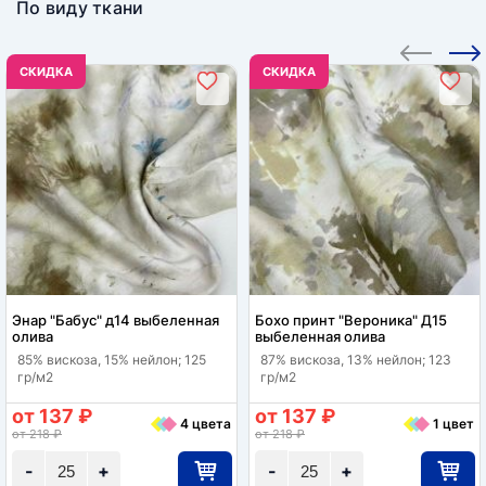
По виду ткани
CКИДКА
CКИДКА
Энар "Бабус" д14 выбеленная
Бохо принт "Вероника" Д15
олива
выбеленная олива
85% вискоза, 15% нейлон; 125
87% вискоза, 13% нейлон; 123
гр/м2
гр/м2
от 137 ₽
от 137 ₽
4 цвета
1 цвет
от 218 ₽
от 218 ₽
-
+
-
+