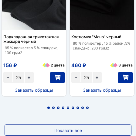
Подкладочная трикотажная
Костюмка "Манэ" черный
жаккард черный
80 % полиэстер , 15 % район ,5%
95 % полиэстер 5 % спандекс;
спандекс; 280 гр/м2
139 гр/м2
156 ₽
460 ₽
2 цвета
3 цвета
-
+
-
+
Заказать образцы
Заказать образцы
Показать всё