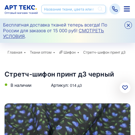
Оптовый магазин тканей
Бесплатная доставка тканей теперь всегда! По
России для заказов от 15 000 руб!
СМОТРЕТЬ
УСЛОВИЯ
.
Главная
Ткани оптом
🌈
Шифон
Стретч-шифон принт д3
Стретч-шифон принт д3 черный
В наличии
Артикул:
014 д3