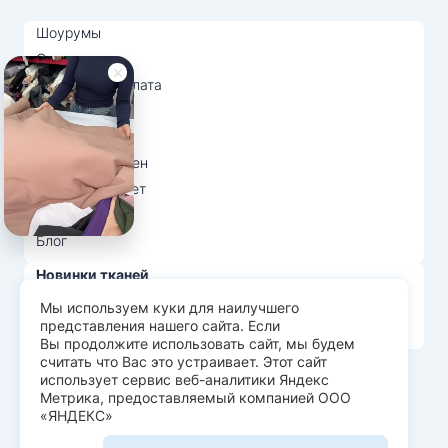
Шоурумы
Отзывы
Доставка и оплата
О нас
Вопрос-ответ
Возврат и обмен
Личный кабинет
Ткани оптом
Блог
Новинки тканей
Распродажа тканей
Мы используем куки для наилучшего
представления нашего сайта. Если
Лидеры продаж
Вы продолжите использовать сайт, мы будем
считать что Вас это устраивает. Этот сайт
использует сервис веб-аналитики Яндекс
© Арт Текс — продажа тканей оптом, 2026
Метрика, предоставляемый компанией ООО
«ЯНДЕКС»
Пользовательское соглашение
Политика конфиденциальности