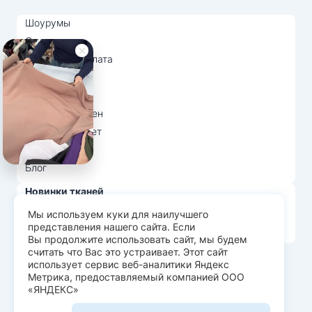
Шоурумы
Отзывы
Доставка и оплата
О нас
Вопрос-ответ
Возврат и обмен
Личный кабинет
Ткани оптом
Блог
Новинки тканей
Распродажа тканей
Мы используем куки для наилучшего
представления нашего сайта. Если
Лидеры продаж
Вы продолжите использовать сайт, мы будем
считать что Вас это устраивает. Этот сайт
использует сервис веб-аналитики Яндекс
© Арт Текс — продажа тканей оптом, 2026
Метрика, предоставляемый компанией ООО
«ЯНДЕКС»
Пользовательское соглашение
Политика конфиденциальности