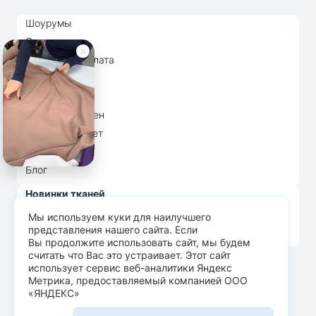
Шоурумы
Отзывы
Доставка и оплата
О нас
Вопрос-ответ
Возврат и обмен
Личный кабинет
Ткани оптом
Блог
Новинки тканей
Распродажа тканей
Мы используем куки для наилучшего
представления нашего сайта. Если
Лидеры продаж
Вы продолжите использовать сайт, мы будем
считать что Вас это устраивает. Этот сайт
использует сервис веб-аналитики Яндекс
© Арт Текс — продажа тканей оптом, 2026
Метрика, предоставляемый компанией ООО
«ЯНДЕКС»
Пользовательское соглашение
Политика конфиденциальности