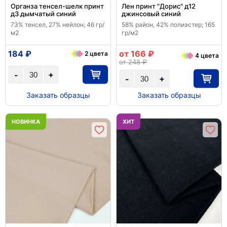
Органза тенсел-шелк принт
Лен принт "Дорис" д12
д3 дымчатый синий
джинсовый синий
73% тенсел, 27% нейлон; 46 гр/
58% район, 42% полиэстер; 165
м2
гр/м2
184 ₽
от 166 ₽
2 цвета
4 цвета
от 248 ₽
+
-
+
-
Заказать образцы
Заказать образцы
НОВИНКА
ХИТ