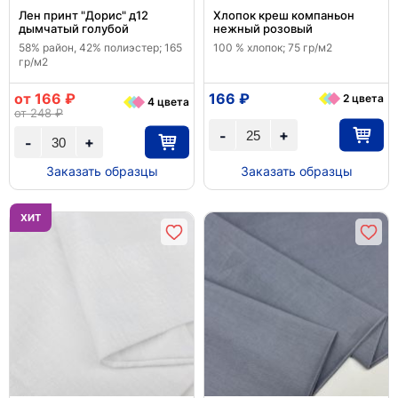
Лен принт "Дорис" д12
Хлопок креш компаньон
дымчатый голубой
нежный розовый
58% район, 42% полиэстер; 165
100 % хлопок; 75 гр/м2
гр/м2
от 166 ₽
166 ₽
2 цвета
4 цвета
от 248 ₽
+
-
+
-
Заказать образцы
Заказать образцы
ХИТ