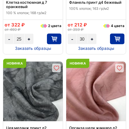
Клетка костюмная д 7
Фланель принт д4 бежевый
оранжевый
100% хлопок; 163 гр/м2
100 % хлопок; 168 гр/м2
от 322 ₽
от 212 ₽
2 цвета
4 цвета
от 460 ₽
от 359 ₽
+
+
-
-
Заказать образцы
Заказать образцы
НОВИНКА
НОВИНКА
Цея меланж принт д2
Органза шелк жаккард д2