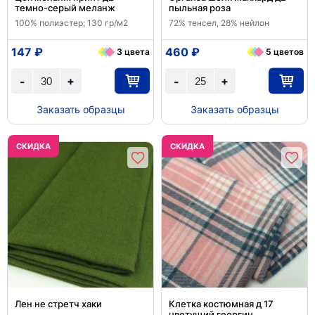
темно-серый меланж
пыльная роза
100% полиэстер; 130 гр/м2
72% тенсел, 28% нейлон
147 ₽
460 ₽
3 цвета
5 цветов
+
+
-
-
Заказать образцы
Заказать образцы
CКИДКА
CКИДКА
Лен не стретч хаки
Клетка костюмная д 17
цветущий георгин