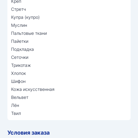
Креп
Стретч
Купра (купро)
Муслин
Пальтовые ткани
Пайетки
Подкладка
Сеточки
Трикотаж
Хлопок
Шифон
Кожа искусственная
Вельвет
Лён
Твил
Условия заказа