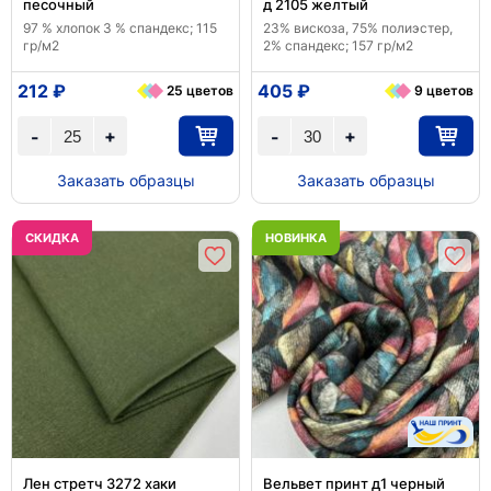
песочный
д 2105 желтый
97 % хлопок 3 % спандекс; 115
23% вискоза, 75% полиэстер,
гр/м2
2% спандекс; 157 гр/м2
212 ₽
405 ₽
25 цветов
9 цветов
+
+
-
-
Заказать образцы
Заказать образцы
CКИДКА
НОВИНКА
Лен стретч 3272 хаки
Вельвет принт д1 черный