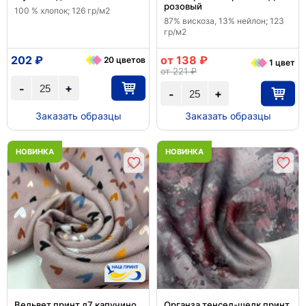
розовый
100 % хлопок; 126 гр/м2
87% вискоза, 13% нейлон; 123
гр/м2
202 ₽
от 138 ₽
20 цветов
1 цвет
от 221 ₽
+
-
+
-
Заказать образцы
Заказать образцы
НОВИНКА
НОВИНКА
Вельвет принт д7 капучино
Органза тенсел-шелк принт