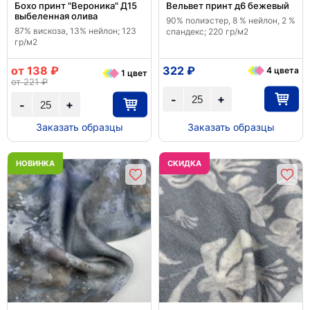
Бохо принт "Вероника" Д15
Вельвет принт д6 бежевый
выбеленная олива
90% полиэстер, 8 % нейлон, 2 %
87% вискоза, 13% нейлон; 123
спандекс; 220 гр/м2
гр/м2
от 138 ₽
322 ₽
4 цвета
1 цвет
от 221 ₽
+
-
+
-
Заказать образцы
Заказать образцы
НОВИНКА
CКИДКА