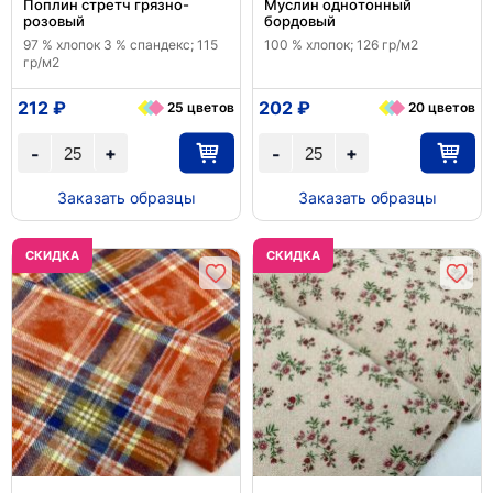
Поплин стретч грязно-
Муслин однотонный
розовый
бордовый
97 % хлопок 3 % спандекс; 115
100 % хлопок; 126 гр/м2
гр/м2
212 ₽
202 ₽
25 цветов
20 цветов
+
+
-
-
Заказать образцы
Заказать образцы
CКИДКА
CКИДКА