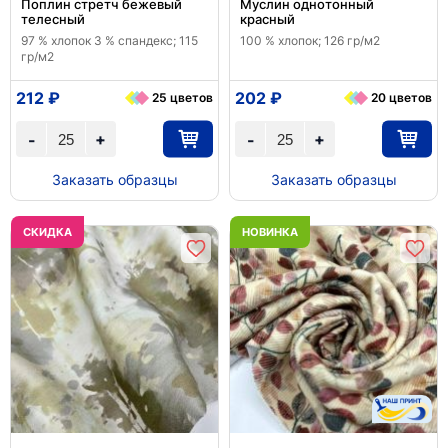
Поплин стретч бежевый
Муслин однотонный
телесный
красный
97 % хлопок 3 % спандекс; 115
100 % хлопок; 126 гр/м2
гр/м2
212 ₽
202 ₽
25 цветов
20 цветов
+
+
-
-
Заказать образцы
Заказать образцы
CКИДКА
НОВИНКА