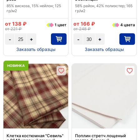
85% вискоза, 15% нейлон; 125
58% район, 42% полиэстер; 165
гр/м2
гр/м2
от 138 ₽
от 166 ₽
1 цвет
4 цвета
от 221 ₽
от 248 ₽
+
+
-
-
Заказать образцы
Заказать образцы
НОВИНКА
Клетка костюмная "Севиль"
Поплин стретч лощеный