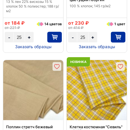
13 % лен 22% вискозы 15 %
100 % хлопок; 145 гр/м2
хлопок 50 % полиэстер; 188 гр/
м2
от 184 ₽
от 230 ₽
14 цветов
1 цвет
от 221 ₽
от 414 ₽
+
+
-
-
Заказать образцы
Заказать образцы
НОВИНКА
Поплин стретч бежевый
Клетка костюмная "Севиль"