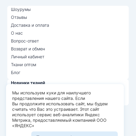
Шоурумы
Отзывы
Доставка и оплата
О нас
Вопрос-ответ
Возврат и обмен
Личный кабинет
Ткани оптом
Блог
Новинки тканей
Распродажа тканей
Мы используем куки для наилучшего
представления нашего сайта. Если
Лидеры продаж
Вы продолжите использовать сайт, мы будем
считать что Вас это устраивает. Этот сайт
использует сервис веб-аналитики Яндекс
© Арт Текс — продажа тканей оптом, 2026
Метрика, предоставляемый компанией ООО
«ЯНДЕКС»
Пользовательское соглашение
Политика конфиденциальности