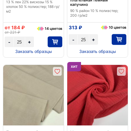
плательная темный
13 % лен 22% вискозы 15 %
капучино
хлопок 50 % полиэстер; 188 гр/
90 % район 10 % полиэстер;
м2
200 гр/м2
от 184 ₽
313 ₽
10 цветов
14 цветов
от 221 ₽
+
-
+
-
Заказать образцы
Заказать образцы
ХИТ