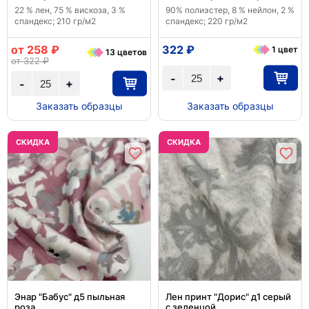
22 % лен, 75 % вискоза, 3 %
90% полиэстер, 8 % нейлон, 2 %
спандекс; 210 гр/м2
спандекс; 220 гр/м2
от 258 ₽
322 ₽
1 цвет
13 цветов
от 322 ₽
+
-
+
-
Заказать образцы
Заказать образцы
CКИДКА
CКИДКА
Энар "Бабус" д5 пыльная
Лен принт "Дорис" д1 серый
роза
с зеленцой