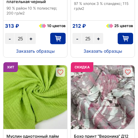
плательная черный
97 % хлопок 3 % спандекс; 115
90 % район 10 % полиэстер;
гр/м2
200 гр/м2
313 ₽
212 ₽
10 цветов
25 цветов
+
+
-
-
Заказать образцы
Заказать образцы
ХИТ
CКИДКА
Муслин однотонный лайм
Бохо принт "Вероника" Д12