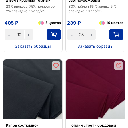
д 8648 красный темный
светло-бежевый
23% вискоза, 75% полиэстер,
30% нейлон 65 % хлопка 5 %
2% спандекс; 157 гр/м2
спандекс; 107 гр/м2
405 ₽
239 ₽
5 цветов
10 цветов
+
+
-
-
Заказать образцы
Заказать образцы
Купра костюмно-
Поплин стретч бордовый