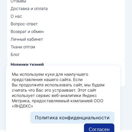
Отзывы
Доставка и оплата
О нас
Вопрос-ответ
Возврат и обмен
Личный кабинет
Ткани оптом
Блог
Новинки тканей
Распродажа тканей
Мы используем куки для наилучшего
представления нашего сайта. Если
Лидеры продаж
Вы продолжите использовать сайт, мы будем
считать что Вас это устраивает. Этот сайт
использует сервис веб-аналитики Яндекс
© Арт Текс — продажа тканей оптом, 2026
Метрика, предоставляемый компанией ООО
«ЯНДЕКС»
Пользовательское соглашение
Политика конфиденциальности
Политика конфиденциальности
Разработка сайта —
WEBELEMENT
Согласен