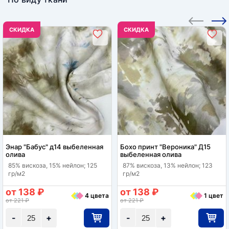
CКИДКА
CКИДКА
Энар "Бабус" д14 выбеленная
Бохо принт "Вероника" Д15
олива
выбеленная олива
85% вискоза, 15% нейлон; 125
87% вискоза, 13% нейлон; 123
гр/м2
гр/м2
от 138 ₽
от 138 ₽
4 цвета
1 цвет
от 221 ₽
от 221 ₽
-
+
-
+