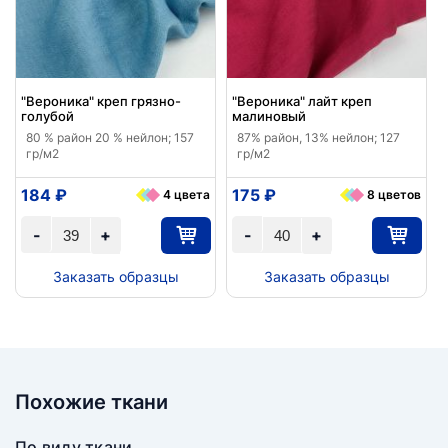
"Вероника" креп грязно-
"Вероника" лайт креп
голубой
малиновый
80 % район 20 % нейлон; 157
87% район, 13% нейлон; 127
гр/м2
гр/м2
184 ₽
175 ₽
4 цвета
8 цветов
-
+
-
+
Заказать образцы
Заказать образцы
Похожие ткани
По виду ткани