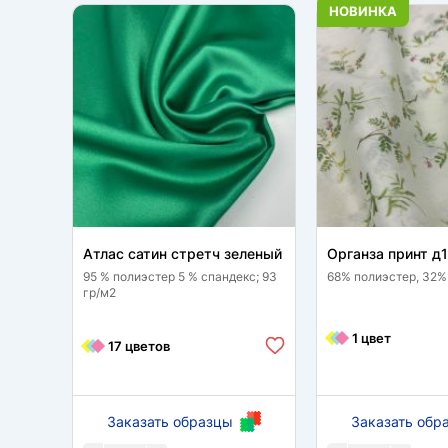
НОВИНКА
Атлас сатин стретч зеленый
Органза принт д
95 % полиэстер 5 % спандекс; 93
68% полиэстер, 32%
гр/м2
1 цвет
17 цветов
Заказать образцы
Заказать обр