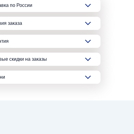
авка по России
вия заказа
нтия
вые скидки на заказы
ани