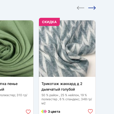
CКИДКА
CКИД
итка пенье
Трикотаж жаккард д 2
Трико
ый
дымчатый голубой
дымча
полиэстер; 310 гр/
50 % район , 25 % нейлон, 19 %
50 % р
полиэстер , 6 % спандекс; 348 гр/
полиэс
м2
м2
3 цвета
3 