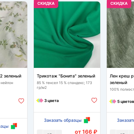
CКИДКА
CКИДКА
12 зеленый
Трикотаж "Бонита" зеленый
Лен креш 
зеленый
 нейлон
85 % тенсел 15 % спандекс; 173
гр/м2
100% полиэст
3 цвета
5 цветов
Заказать образцы
Заказат
азцы
от 166 ₽