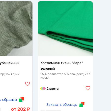
CКИД
рубашечный
Костюмная ткань "Зара"
Лен 
зеленый
зеле
ер; 157 гр/м2
95 % полиэстер 5 % спандекс; 277
90% по
гр/м2
гр/м2
3 
2 цвета
ь образцы
За
Заказать образцы
от 202 ₽