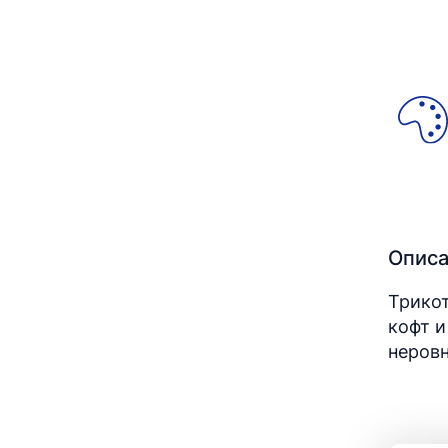
Опис
Трикот
кофт и
неров