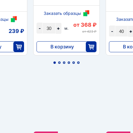
Заказать образцы
азцы
Заказат
от 368 ₽
-
+
м.
239 ₽
-
+
от 423 ₽
у
В корзину
В к
11 040
23 92
0
30