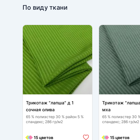
По виду ткани
Трикотаж "лапша" д 1
Трикотаж "лапша
сочная олива
мха
65 % полиэстер 30 % район 5 %
65 % полиэстер 30 
спандекс; 286 гр/м2
спандекс; 286 гр/м2
15 цветов
15 цветов