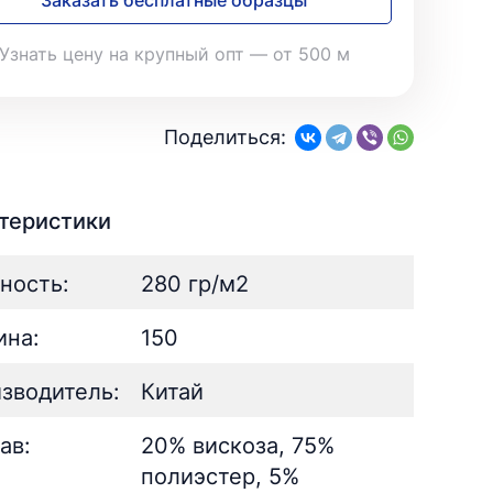
Заказать бесплатные образцы
28
Поплин
3
Летний
25
35
Стретч
3
Шелк
8
Твил
Узнать цену на крупный опт — от 500 м
1
Поплин
3
Стретч
3
ШЁЛК
402
Твил
1
Армани однотонный
95
Поделиться:
Шелк жаккард
Шёлк
61
402
Принт
ан
73
2
Армани однотонный
95
ьник)
2
Шелк жаккард
61
теристики
) для поло
5
Принт
73
ность:
280 гр/м2
на:
150
зводитель:
Китай
ав:
20% вискоза, 75%
полиэстер, 5%