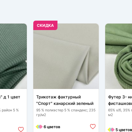
CКИДКА
" д 1 цвет
Трикотаж фактурный
Футер 3- н
"Спорт" канарский зеленый
фисташков
% район 5 %
95 % полиэстер 5 % спандекс; 235
65% х/б, 35% 
гр/м2
м2
6 цветов
5 цветов