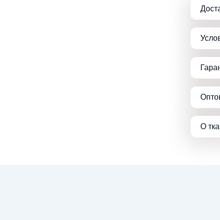
Дост
Усло
Гара
Опто
О тк