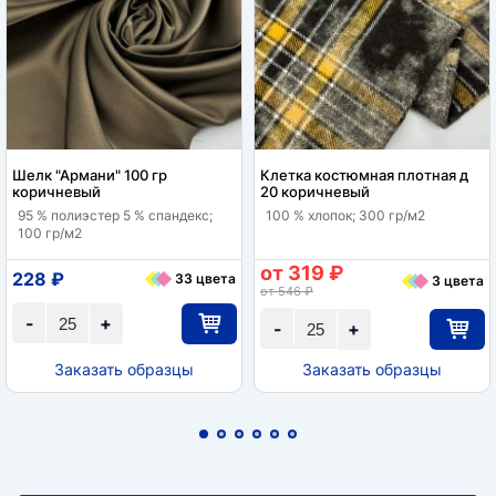
Шелк "Армани" 100 гр
Клетка костюмная плотная д
коричневый
20 коричневый
95 % полиэстер 5 % спандекс;
100 % хлопок; 300 гр/м2
100 гр/м2
от 319 ₽
228 ₽
33 цвета
3 цвета
от 546 ₽
-
+
-
+
Заказать образцы
Заказать образцы