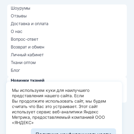
Шоурумы
Отзывы
Доставка и оплата
О нас
Вопрос-ответ
Возврат и обмен
Личный кабинет
Ткани оптом
Блог
Новинки тканей
Распродажа тканей
Мы используем куки для наилучшего
представления нашего сайта. Если
Лидеры продаж
Вы продолжите использовать сайт, мы будем
считать что Вас это устраивает. Этот сайт
использует сервис веб-аналитики Яндекс
© Арт Текс — продажа тканей оптом, 2026
Метрика, предоставляемый компанией ООО
«ЯНДЕКС»
Пользовательское соглашение
Политика конфиденциальности