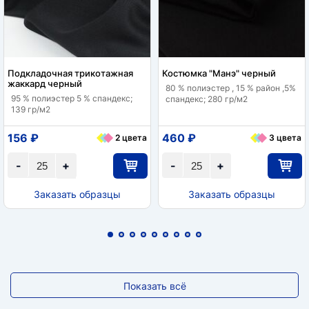
Подкладочная трикотажная
Костюмка "Манэ" черный
жаккард черный
80 % полиэстер , 15 % район ,5%
95 % полиэстер 5 % спандекс;
спандекс; 280 гр/м2
139 гр/м2
156 ₽
460 ₽
2 цвета
3 цвета
-
+
-
+
Заказать образцы
Заказать образцы
Показать всё