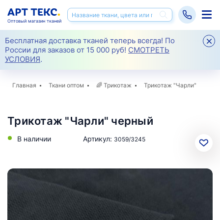
Оптовый магазин тканей
Бесплатная доставка тканей теперь всегда! По
России для заказов от 15 000 руб!
СМОТРЕТЬ
УСЛОВИЯ
.
Главная
Ткани оптом
🌈
Трикотаж
Трикотаж "Чарли"
Трикотаж "Чарли" черный
В наличии
Артикул:
3059/3245