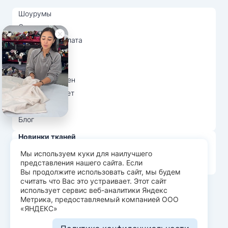
Шоурумы
Отзывы
Доставка и оплата
О нас
Вопрос-ответ
Возврат и обмен
Личный кабинет
Ткани оптом
Блог
Новинки тканей
Распродажа тканей
Мы используем куки для наилучшего
представления нашего сайта. Если
Лидеры продаж
Вы продолжите использовать сайт, мы будем
считать что Вас это устраивает. Этот сайт
использует сервис веб-аналитики Яндекс
© Арт Текс — продажа тканей оптом, 2026
Метрика, предоставляемый компанией ООО
«ЯНДЕКС»
Пользовательское соглашение
Политика конфиденциальности