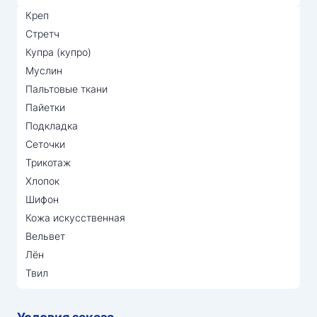
Креп
Стретч
Купра (купро)
Муслин
Пальтовые ткани
Пайетки
Подкладка
Сеточки
Трикотаж
Хлопок
Шифон
Кожа искусственная
Вельвет
Лён
Твил