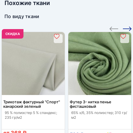
Похожие ткани
По виду ткани
CКИДКА
Трикотаж фактурный "Спорт"
Футер 3- нитка пенье
канарский зеленый
фисташковый
95 % полиэстер 5 % спандекс;
65% х/б, 35% полиэстер; 310 гр/
235 гр/м2
м2
от 368 ₽