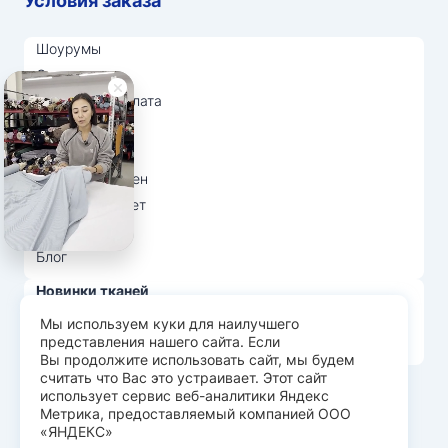
Условия заказа
Шоурумы
Отзывы
Доставка и оплата
О нас
Вопрос-ответ
Возврат и обмен
Личный кабинет
Ткани оптом
Блог
Новинки тканей
Распродажа тканей
Мы используем куки для наилучшего
представления нашего сайта. Если
Лидеры продаж
Вы продолжите использовать сайт, мы будем
считать что Вас это устраивает. Этот сайт
использует сервис веб-аналитики Яндекс
© Арт Текс — продажа тканей оптом, 2026
Метрика, предоставляемый компанией ООО
«ЯНДЕКС»
Пользовательское соглашение