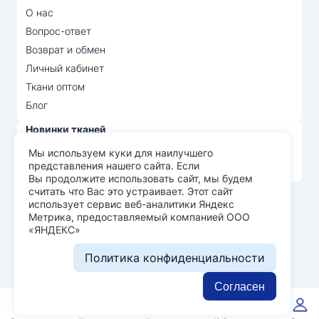
О нас
Вопрос-ответ
Возврат и обмен
Личный кабинет
Ткани оптом
Блог
Новинки тканей
Распродажа тканей
Мы используем куки для наилучшего
представления нашего сайта. Если
Лидеры продаж
Вы продолжите использовать сайт, мы будем
считать что Вас это устраивает. Этот сайт
использует сервис веб-аналитики Яндекс
© Арт Текс — продажа тканей оптом, 2026
Метрика, предоставляемый компанией ООО
«ЯНДЕКС»
Пользовательское соглашение
Политика конфиденциальности
Политика конфиденциальности
Разработка сайта —
WEBELEMENT
Согласен
0
0