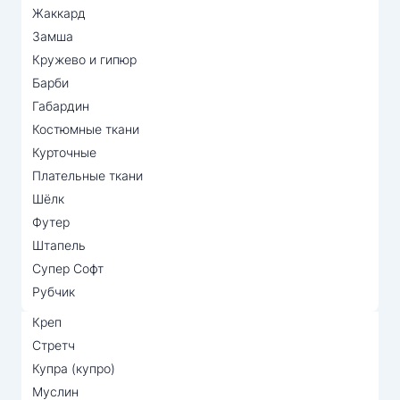
Жаккард
Замша
Кружево и гипюр
Барби
Габардин
Костюмные ткани
Курточные
Плательные ткани
Шёлк
Футер
Штапель
Супер Софт
Рубчик
Креп
Стретч
Купра (купро)
Муслин