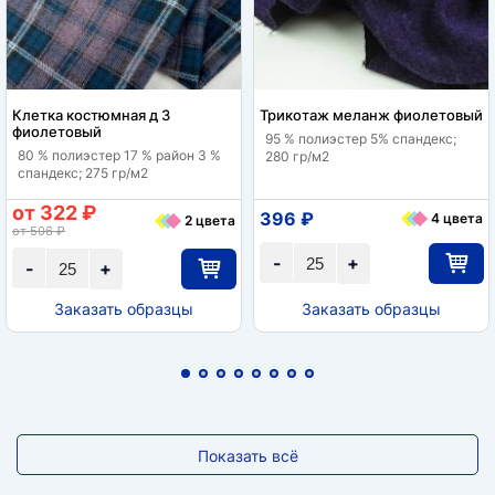
Клетка костюмная д 3
Трикотаж меланж фиолетовый
фиолетовый
95 % полиэстер 5% спандекс;
80 % полиэстер 17 % район 3 %
280 гр/м2
спандекс; 275 гр/м2
от 322 ₽
396 ₽
4 цвета
2 цвета
от 506 ₽
-
+
-
+
Заказать образцы
Заказать образцы
Показать всё