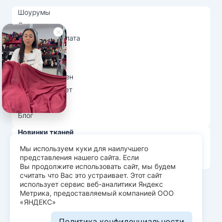
Шоурумы
Отзывы
Доставка и оплата
О нас
Вопрос-ответ
Возврат и обмен
Личный кабинет
Ткани оптом
Блог
Новинки тканей
Распродажа тканей
Мы используем куки для наилучшего
представления нашего сайта. Если
Лидеры продаж
Вы продолжите использовать сайт, мы будем
считать что Вас это устраивает. Этот сайт
использует сервис веб-аналитики Яндекс
© Арт Текс — продажа тканей оптом, 2026
Метрика, предоставляемый компанией ООО
«ЯНДЕКС»
Пользовательское соглашение
Политика конфиденциальности
Политика конфиденциальности