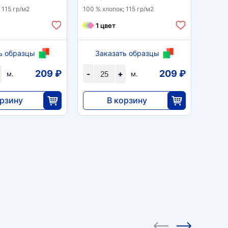
 115 гр/м2
100 % хлопок; 115 гр/м2
100 % 
1 цвет
1 
ь образцы
Заказать образцы
За
209 ₽
209 ₽
-
+
-
м.
м.
орзину
В корзину
5233
25
25