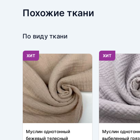
Похожие ткани
По виду ткани
ХИТ
ХИТ
Муслин однотонный
Муслин однотон
бежевый телесный
выбеленный гряз