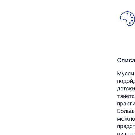
Опис
Муслин
подойд
детски
тянетс
практи
Больш
можно
предст
рулона