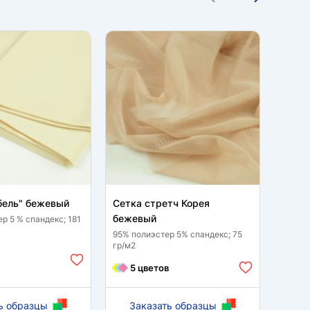
бель" бежевый
Сетка стретч Корея
Фукр
бежевый
р 5 % спандекс; 181
98 % п
гр/м2
95% полиэстер 5% спандекс; 75
гр/м2
2 
5 цветов
ь образцы
Заказать образцы
За