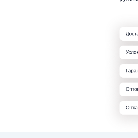
Дост
Усло
Гара
Опто
О тк