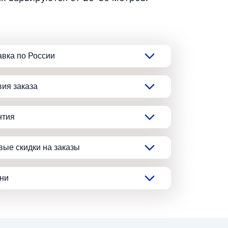
авка по России
вия заказа
нтия
вые скидки на заказы
ани