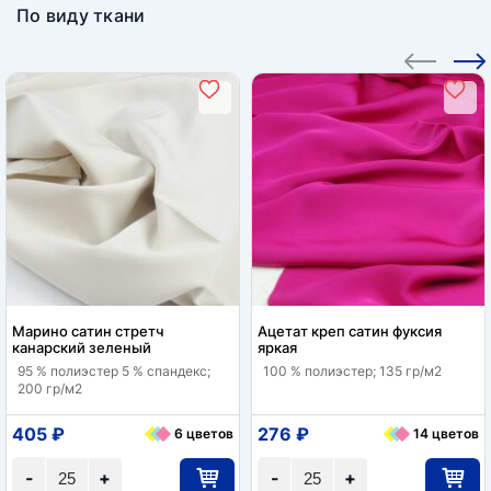
По виду ткани
Марино сатин стретч
Ацетат креп сатин фуксия
канарский зеленый
яркая
95 % полиэстер 5 % спандекс;
100 % полиэстер; 135 гр/м2
200 гр/м2
405 ₽
276 ₽
6 цветов
14 цветов
-
+
-
+