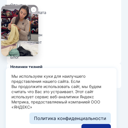
Отзывы
Доставка и оплата
О нас
Вопрос-ответ
Возврат и обмен
Личный кабинет
Ткани оптом
Блог
Новинки тканей
Распродажа тканей
Мы используем куки для наилучшего
представления нашего сайта. Если
Лидеры продаж
Вы продолжите использовать сайт, мы будем
считать что Вас это устраивает. Этот сайт
использует сервис веб-аналитики Яндекс
© Арт Текс — продажа тканей оптом, 2026
Метрика, предоставляемый компанией ООО
«ЯНДЕКС»
Пользовательское соглашение
Политика конфиденциальности
Политика конфиденциальности
Разработка сайта —
WEBELEMENT