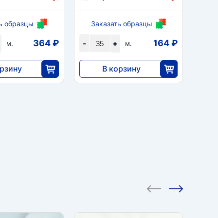
ь образцы
Заказать образцы
За
364 ₽
164 ₽
-
+
-
м.
м.
орзину
В корзину
5733
25
35