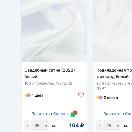
Свадебный сатин (2022)
Подкладочная т
белый
жаккард белый
100 % полиэстер; 178 гр/м2
95 % полиэстер 5 % 
гр/м2
1 цвет
2 цвета
Заказать образцы
Заказать обр
164 ₽
-
+
-
+
м.
м.