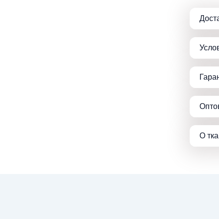
Дост
Усло
Гара
Опто
О тк