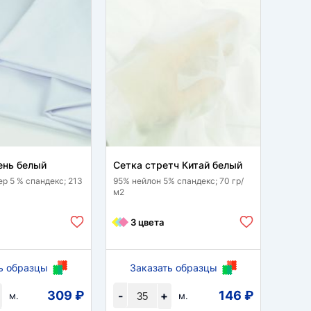
ень белый
Сетка стретч Китай белый
Трик
ер 5 % спандекс; 213
95% нейлон 5% спандекс; 70 гр/
60 % р
м2
спанде
3 цвета
1 
ь образцы
Заказать образцы
За
309 ₽
146 ₽
-
+
-
м.
м.