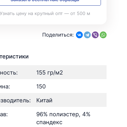
28
Поплин
3
Летний
25
35
Стретч
3
Шелк
8
Узнать цену на крупный опт — от 500 м
Твил
1
Поплин
3
Стретч
3
ШЁЛК
402
Твил
1
Армани однотонный
95
Поделиться:
Шелк жаккард
Шёлк
61
402
Принт
ан
73
2
Армани однотонный
95
ьник)
2
Шелк жаккард
61
теристики
) для поло
5
Принт
73
ность:
155 гр/м2
на:
150
зводитель:
Китай
ав:
96% полиэстер, 4%
спандекс