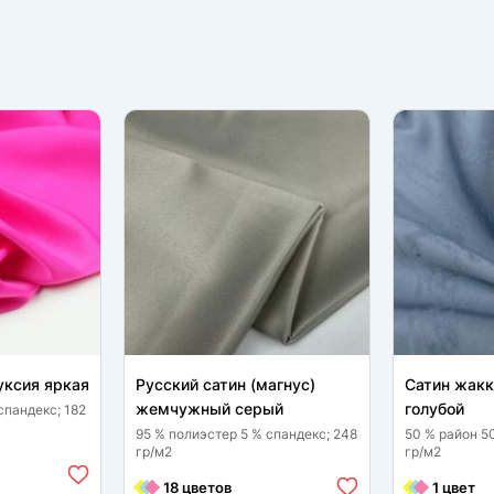
уксия яркая
Русский сатин (магнус)
Сатин жак
жемчужный серый
голубой
спандекс; 182
95 % полиэстер 5 % спандекс; 248
50 % район 5
гр/м2
гр/м2
18 цветов
1 цвет