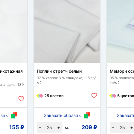
рикотажная
Поплин стретч белый
Мемори ос
97 % хлопок 3 % спандекс; 115 гр/
95 % полиэст
м2
гр/м2
спандекс; 139
25 цветов
5 цветов
азцы
Заказать образцы
Заказат
155 ₽
209 ₽
-
+
-
+
м.