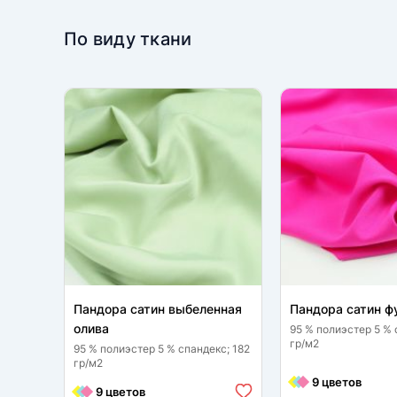
По виду ткани
Пандора сатин выбеленная
Пандора сатин ф
олива
95 % полиэстер 5 % 
гр/м2
95 % полиэстер 5 % спандекс; 182
гр/м2
9 цветов
9 цветов