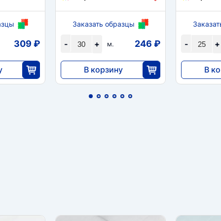
азцы
Заказать образцы
Заказат
309 ₽
246 ₽
-
+
-
+
м.
у
В корзину
В к
7371
9100
5
30