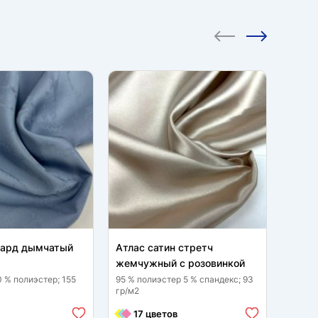
кард дымчатый
Атлас сатин стретч
Пандо
жемчужный с розовинкой
95 % п
гр/м2
0 % полиэстер; 155
95 % полиэстер 5 % спандекс; 93
гр/м2
9 
17 цветов