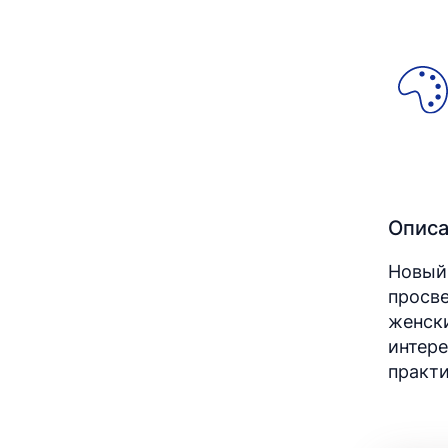
Опис
Новый 
просве
женски
интере
практи