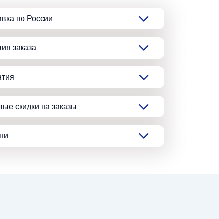
авка по России
вия заказа
нтия
вые скидки на заказы
ани