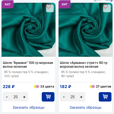
ХИТ
ХИТ
Шелк "Армани" 100 гр морская
Шелк «Армани» стретч 90 гр
волна зеленая
морская волна зеленая
95 % полиэстер 5 % спандекс;
95 % полиэстер 5 % спандекс;
100 гр/м2
90 гр/м2
228 ₽
182 ₽
33 цвета
27 цветов
-
+
-
+
Заказать образцы
Заказать образцы