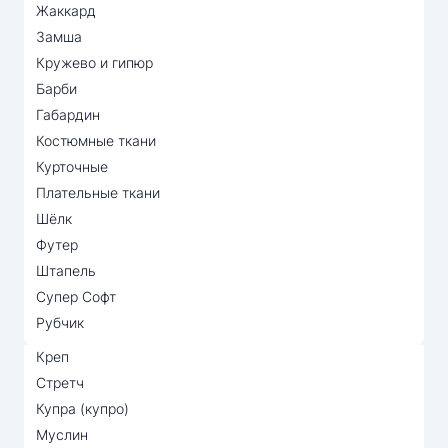
Жаккард
Замша
Кружево и гипюр
Барби
Габардин
Костюмные ткани
Курточные
Плательные ткани
Шёлк
Футер
Штапель
Супер Софт
Рубчик
Креп
Стретч
Купра (купро)
Муслин