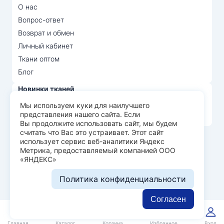
О нас
Вопрос-ответ
Возврат и обмен
Личный кабинет
Ткани оптом
Блог
Новинки тканей
Распродажа тканей
Мы используем куки для наилучшего
представления нашего сайта. Если
Лидеры продаж
Вы продолжите использовать сайт, мы будем
считать что Вас это устраивает. Этот сайт
использует сервис веб-аналитики Яндекс
© Арт Текс — продажа тканей оптом, 2026
Метрика, предоставляемый компанией ООО
«ЯНДЕКС»
Пользовательское соглашение
Политика конфиденциальности
Политика конфиденциальности
Разработка сайта —
WEBELEMENT
Согласен
0
0
Главная
Каталог
Корзина
Избранное
Вход