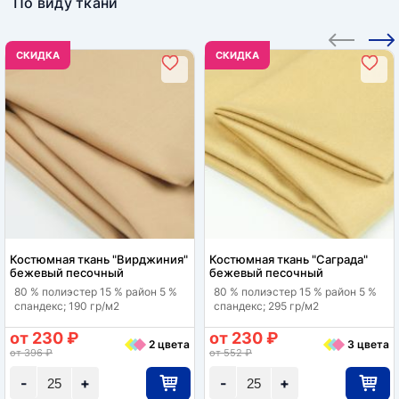
По виду ткани
CКИДКА
CКИДКА
Костюмная ткань "Вирджиния"
Костюмная ткань "Саграда"
бежевый песочный
бежевый песочный
80 % полиэстер 15 % район 5 %
80 % полиэстер 15 % район 5 %
спандекс; 190 гр/м2
спандекс; 295 гр/м2
от 230 ₽
от 230 ₽
2 цвета
3 цвета
от 396 ₽
от 552 ₽
-
+
-
+