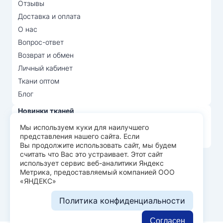
Отзывы
Доставка и оплата
О нас
Вопрос-ответ
Возврат и обмен
Личный кабинет
Ткани оптом
Блог
Новинки тканей
Распродажа тканей
Мы используем куки для наилучшего
представления нашего сайта. Если
Лидеры продаж
Вы продолжите использовать сайт, мы будем
считать что Вас это устраивает. Этот сайт
использует сервис веб-аналитики Яндекс
© Арт Текс — продажа тканей оптом, 2026
Метрика, предоставляемый компанией ООО
«ЯНДЕКС»
Пользовательское соглашение
Политика конфиденциальности
Политика конфиденциальности
Разработка сайта —
WEBELEMENT
Согласен