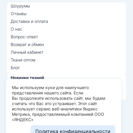
Шоурумы
Отзывы
Доставка и оплата
О нас
Вопрос-ответ
Возврат и обмен
Личный кабинет
Ткани оптом
Блог
Новинки тканей
Распродажа тканей
Мы используем куки для наилучшего
представления нашего сайта. Если
Лидеры продаж
Вы продолжите использовать сайт, мы будем
считать что Вас это устраивает. Этот сайт
использует сервис веб-аналитики Яндекс
© Арт Текс — продажа тканей оптом, 2026
Метрика, предоставляемый компанией ООО
«ЯНДЕКС»
Пользовательское соглашение
Политика конфиденциальности
Политика конфиденциальности