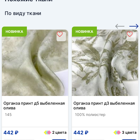
По виду ткани
НОВИНКА
НОВИНКА
Органза принт д5 выбеленная
Органза принт д3 выбеленная
олива
олива
145
100% полиэстер
442 ₽
442 ₽
2 цвета
3 цвета