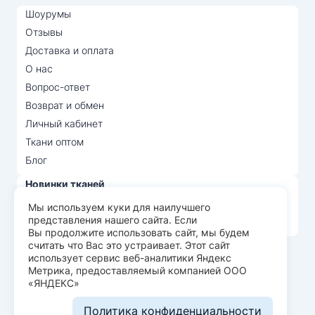
Шоурумы
Отзывы
Доставка и оплата
О нас
Вопрос-ответ
Возврат и обмен
Личный кабинет
Ткани оптом
Блог
Новинки тканей
Распродажа тканей
Мы используем куки для наилучшего
представления нашего сайта. Если
Лидеры продаж
Вы продолжите использовать сайт, мы будем
считать что Вас это устраивает. Этот сайт
использует сервис веб-аналитики Яндекс
© Арт Текс — продажа тканей оптом, 2026
Метрика, предоставляемый компанией ООО
«ЯНДЕКС»
Пользовательское соглашение
Политика конфиденциальности
Политика конфиденциальности