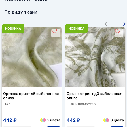
По виду ткани
НОВИНКА
НОВИНКА
Органза принт д5 выбеленная
Органза принт д3 выбеленная
олива
олива
145
100% полиэстер
442 ₽
442 ₽
2 цвета
3 цвета