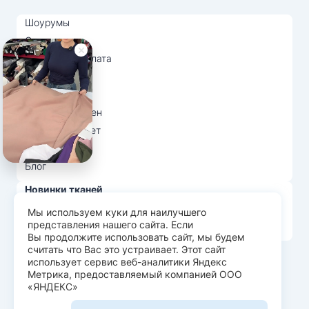
Шоурумы
Отзывы
Доставка и оплата
О нас
Вопрос-ответ
Возврат и обмен
Личный кабинет
Ткани оптом
Блог
Новинки тканей
Распродажа тканей
Мы используем куки для наилучшего
представления нашего сайта. Если
Лидеры продаж
Вы продолжите использовать сайт, мы будем
считать что Вас это устраивает. Этот сайт
использует сервис веб-аналитики Яндекс
© Арт Текс — продажа тканей оптом, 2026
Метрика, предоставляемый компанией ООО
«ЯНДЕКС»
Пользовательское соглашение
Политика конфиденциальности