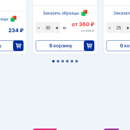
Заказать образцы
Заказат
азцы
от 360 ₽
-
+
-
+
м.
234 ₽
от 414 ₽
у
В корзину
В к
10 800
3375
0
30