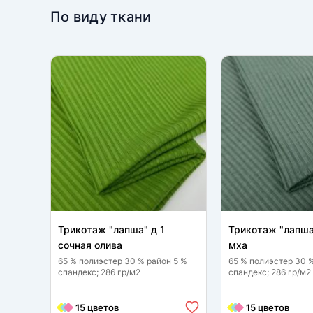
По виду ткани
Трикотаж "лапша" д 1
Трикотаж "лапша
сочная олива
мха
65 % полиэстер 30 % район 5 %
65 % полиэстер 30 
спандекс; 286 гр/м2
спандекс; 286 гр/м2
15 цветов
15 цветов