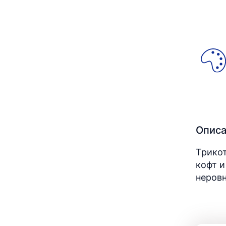
Опис
Трикот
кофт и
неров