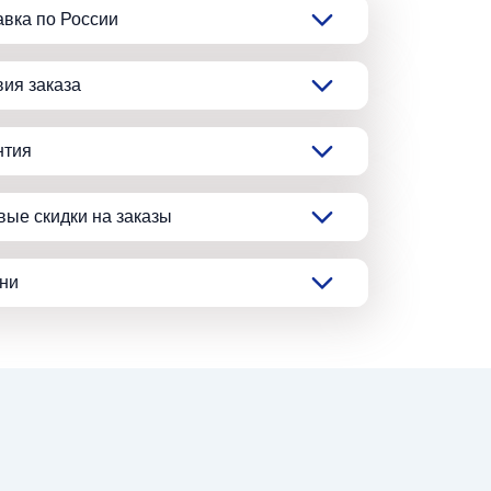
авка по России
вия заказа
нтия
вые скидки на заказы
ани