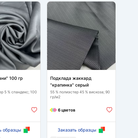
ни" 100 гр
Подклада жаккард
Сетка
"крапинка" серый
100 % 
ер 5 % спандекс; 100
55 % полиэстер 45 % вискоза; 90
гр/м2
10
6 цветов
ь образцы
Заказать образцы
За