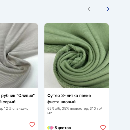
CКИД
 рубчик "Оливия"
Футер 3- нитка пенье
Трико
 серый
фисташковый
дымча
ер 12 % спандекс;
65% х/б, 35% полиэстер; 310 гр/
50 % р
м2
полиэс
м2
3 
5 цветов