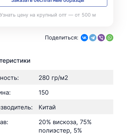
Заказать бесплатные образцы
28
Поплин
3
Летний
25
39
Стретч
3
Шелк
8
Твил
Узнать цену на крупный опт — от 500 м
1
Поплин
3
Стретч
3
ШЁЛК
402
Твил
1
Армани однотонный
95
Поделиться:
Шелк жаккард
Шёлк
61
402
Принт
ан
73
2
Армани однотонный
95
ьник)
2
Шелк жаккард
61
теристики
) для поло
5
Принт
73
ность:
280 гр/м2
на:
150
зводитель:
Китай
ав:
20% вискоза, 75%
полиэстер, 5%