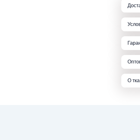
Дост
Усло
Гара
Опто
О тк