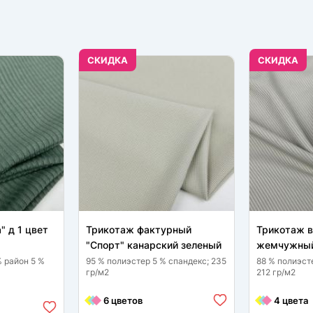
CКИДКА
CКИДКА
" д 1 цвет
Трикотаж фактурный
Трикотаж в
"Спорт" канарский зеленый
жемчужный
% район 5 %
95 % полиэстер 5 % спандекс; 235
88 % полиэст
гр/м2
212 гр/м2
6 цветов
4 цвета