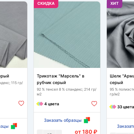
CКИДКА
ХИТ
ерый
Трикотаж "Марсель" в
Шелк "Арма
рубчик серый
серый
декс; 115 гр/
92 % тенсел 8 % спандекс; 214 гр/
95 % полиэст
м2
гр/м2
4 цвета
33 цвета
Заказать образцы
азцы
Заказат
от 180 ₽