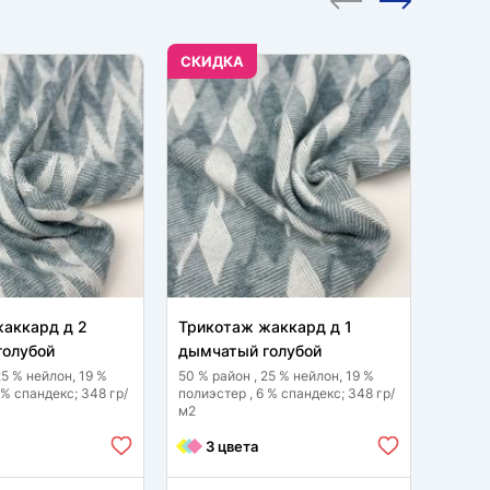
CКИДКА
CКИД
аккард д 2
Трикотаж жаккард д 1
Трико
голубой
дымчатый голубой
дымча
25 % нейлон, 19 %
50 % район , 25 % нейлон, 19 %
50 % р
 % спандекс; 348 гр/
полиэстер , 6 % спандекс; 348 гр/
полиэс
м2
м2
3 цвета
3 