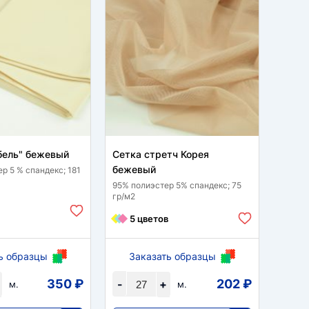
бель" бежевый
Сетка стретч Корея
Фукр
бежевый
р 5 % спандекс; 181
98 % п
гр/м2
95% полиэстер 5% спандекс; 75
гр/м2
2 
5 цветов
ь образцы
Заказать образцы
За
350 ₽
202 ₽
-
+
-
м.
м.