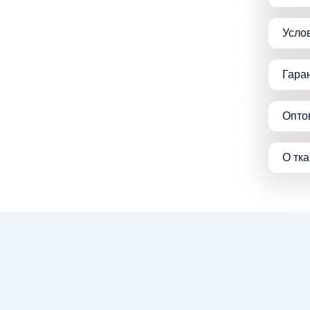
Усло
Гара
Опто
О тк