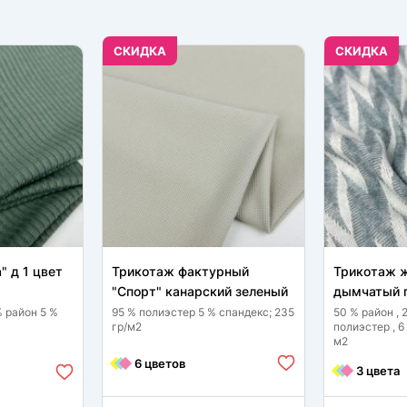
CКИДКА
CКИДКА
" д 1 цвет
Трикотаж фактурный
Трикотаж ж
"Спорт" канарский зеленый
дымчатый 
% район 5 %
95 % полиэстер 5 % спандекс; 235
50 % район , 
гр/м2
полиэстер , 6
м2
6 цветов
3 цвета