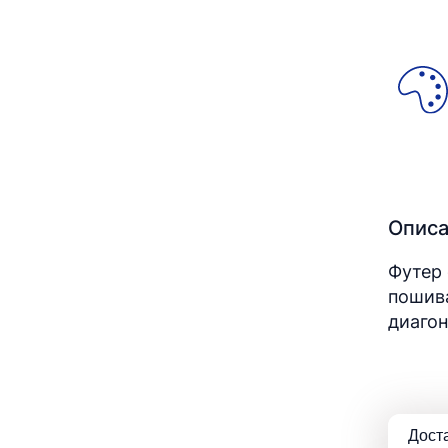
Опис
Футер 
пошива
диаго
Дост