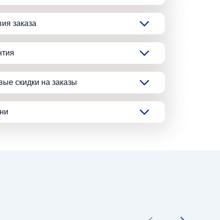
вия заказа
нтия
вые скидки на заказы
ани