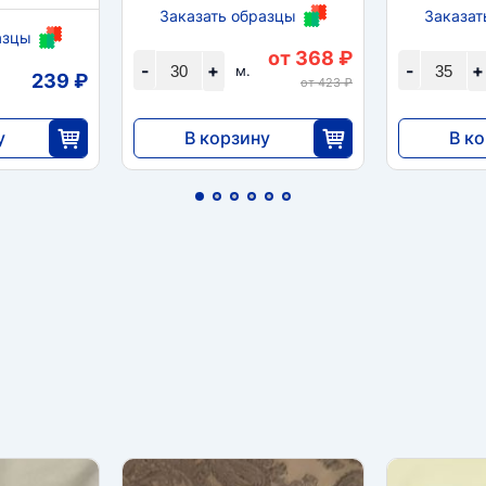
Заказать образцы
Заказат
азцы
от 368 ₽
-
+
-
+
м.
239 ₽
от 423 ₽
у
В корзину
В к
11 040
11 27
0
30