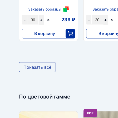
Заказать образцы
Заказать обр
239 ₽
-
+
-
+
м.
м.
В корзину
В корзин
7176
7176
30
3
Показать всё
По цветовой гамме
ХИТ