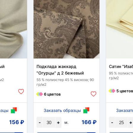
ый
Подклада жаккард
Сатин "Иза
"Огурцы" д 2 бежевый
95 % полиэсте
гр/м2
/м2
55 % полиэстер 45 % вискоза; 90
гр/м2
5 цветов
6 цветов
азцы
Заказать образцы
Заказат
156 ₽
166 ₽
-
+
-
+
м.