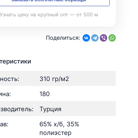
28
Поплин
3
Летний
19
35
Стретч
3
Шелк
8
Узнать цену на крупный опт — от 500 м
Твил
1
Поплин
3
Стретч
3
ШЁЛК
402
Твил
1
Армани однотонный
95
Поделиться:
Шелк жаккард
Шёлк
61
402
Принт
ан
73
2
Армани однотонный
95
ьник)
2
Шелк жаккард
61
теристики
) для поло
5
Принт
73
ность:
310 гр/м2
на:
180
зводитель:
Турция
ав:
65% х/б, 35%
полиэстер