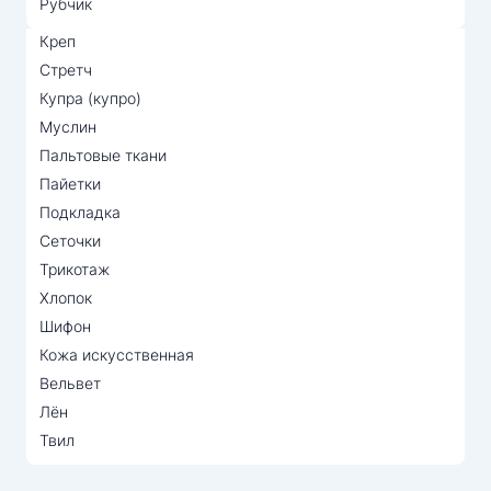
Рубчик
Креп
Стретч
Купра (купро)
Муслин
Пальтовые ткани
Пайетки
Подкладка
Сеточки
Трикотаж
Хлопок
Шифон
Кожа искусственная
Вельвет
Лён
Твил