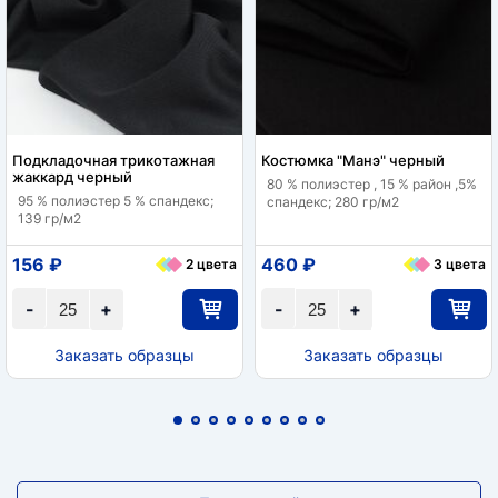
Подкладочная трикотажная
Костюмка "Манэ" черный
жаккард черный
80 % полиэстер , 15 % район ,5%
95 % полиэстер 5 % спандекс;
спандекс; 280 гр/м2
139 гр/м2
156 ₽
460 ₽
2 цвета
3 цвета
-
+
-
+
Заказать образцы
Заказать образцы