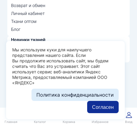
Возврат и обмен
Личный кабинет
Ткани оптом
Блог
Новинки тканей
Распродажа тканей
Мы используем куки для наилучшего
представления нашего сайта. Если
Лидеры продаж
Вы продолжите использовать сайт, мы будем
считать что Вас это устраивает. Этот сайт
использует сервис веб-аналитики Яндекс
© Арт Текс — продажа тканей оптом, 2026
Метрика, предоставляемый компанией ООО
«ЯНДЕКС»
Пользовательское соглашение
Политика конфиденциальности
Политика конфиденциальности
Разработка сайта —
WEBELEMENT
Согласен
0
0
Главная
Каталог
Корзина
Избранное
Вход