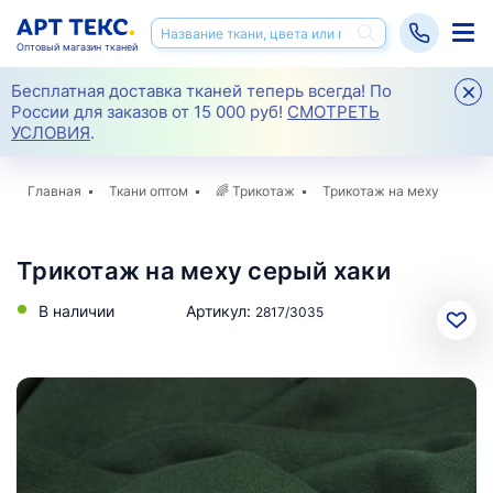
Оптовый магазин тканей
Бесплатная доставка тканей теперь всегда! По
России для заказов от 15 000 руб!
СМОТРЕТЬ
УСЛОВИЯ
.
Главная
Ткани оптом
🌈
Трикотаж
Трикотаж на меху
Трикотаж на меху серый хаки
В наличии
Артикул:
2817/3035