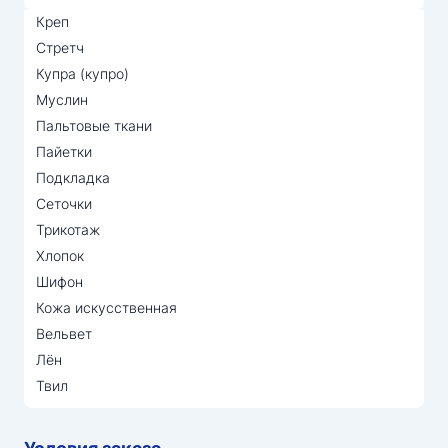
Креп
Стретч
Купра (купро)
Муслин
Пальтовые ткани
Пайетки
Подкладка
Сеточки
Трикотаж
Хлопок
Шифон
Кожа искусственная
Вельвет
Лён
Твил