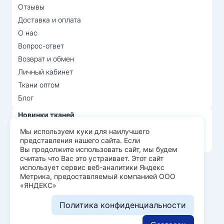
Отзывы
Доставка и оплата
О нас
Вопрос-ответ
Возврат и обмен
Личный кабинет
Ткани оптом
Блог
Новинки тканей
Распродажа тканей
Мы используем куки для наилучшего
представления нашего сайта. Если
Лидеры продаж
Вы продолжите использовать сайт, мы будем
считать что Вас это устраивает. Этот сайт
использует сервис веб-аналитики Яндекс
© Арт Текс — продажа тканей оптом, 2026
Метрика, предоставляемый компанией ООО
«ЯНДЕКС»
Пользовательское соглашение
Политика конфиденциальности
Политика конфиденциальности
Разработка сайта —
WEBELEMENT