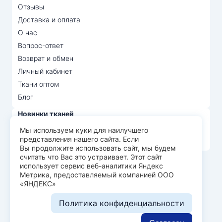
Отзывы
Доставка и оплата
О нас
Вопрос-ответ
Возврат и обмен
Личный кабинет
Ткани оптом
Блог
Новинки тканей
Распродажа тканей
Мы используем куки для наилучшего
представления нашего сайта. Если
Лидеры продаж
Вы продолжите использовать сайт, мы будем
считать что Вас это устраивает. Этот сайт
использует сервис веб-аналитики Яндекс
© Арт Текс — продажа тканей оптом, 2026
Метрика, предоставляемый компанией ООО
«ЯНДЕКС»
Пользовательское соглашение
Политика конфиденциальности
Политика конфиденциальности
Разработка сайта —
WEBELEMENT