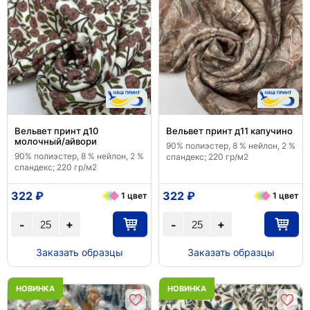
Вельвет принт д10
Вельвет принт д11 капучино
молочный/айвори
90% полиэстер, 8 % нейлон, 2 %
90% полиэстер, 8 % нейлон, 2 %
спандекс; 220 гр/м2
спандекс; 220 гр/м2
322 ₽
322 ₽
1 цвет
1 цвет
+
+
-
-
Заказать образцы
Заказать образцы
НОВИНКА
НОВИНКА