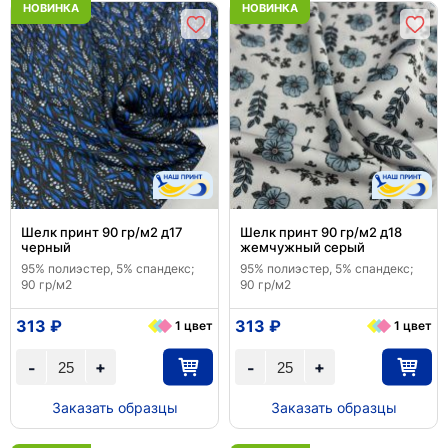
НОВИНКА
НОВИНКА
Шелк принт 90 гр/м2 д17
Шелк принт 90 гр/м2 д18
черный
жемчужный серый
95% полиэстер, 5% спандекс;
95% полиэстер, 5% спандекс;
90 гр/м2
90 гр/м2
313 ₽
313 ₽
1 цвет
1 цвет
+
+
-
-
Заказать образцы
Заказать образцы