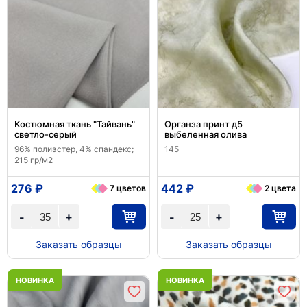
Костюмная ткань "Тайвань"
Органза принт д5
светло-серый
выбеленная олива
96% полиэстер, 4% спандекс;
145
215 гр/м2
276 ₽
442 ₽
7 цветов
2 цвета
+
+
-
-
Заказать образцы
Заказать образцы
НОВИНКА
НОВИНКА