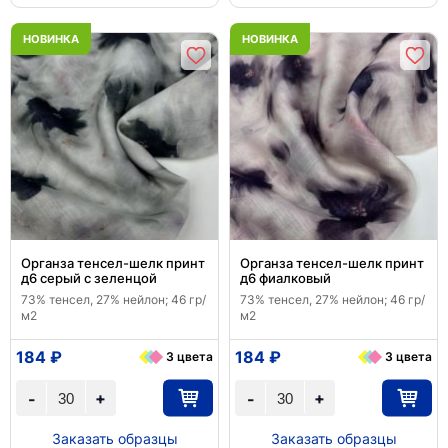
НОВИНКА
НОВИНКА
Органза тенсел-шелк принт
Органза тенсел-шелк принт
д6 серый с зеленцой
д6 фиалковый
73% тенсел, 27% нейлон; 46 гр/
73% тенсел, 27% нейлон; 46 гр/
м2
м2
184 ₽
184 ₽
3 цвета
3 цвета
+
+
-
-
Заказать образцы
Заказать образцы