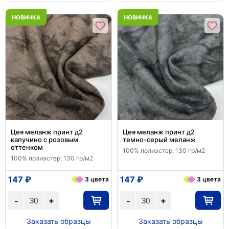
НОВИНКА
НОВИНКА
Цея меланж принт д2
Цея меланж принт д2
капучино с розовым
темно-серый меланж
оттенком
100% полиэстер; 130 гр/м2
100% полиэстер; 130 гр/м2
147 ₽
147 ₽
3 цвета
3 цвета
+
+
-
-
Заказать образцы
Заказать образцы