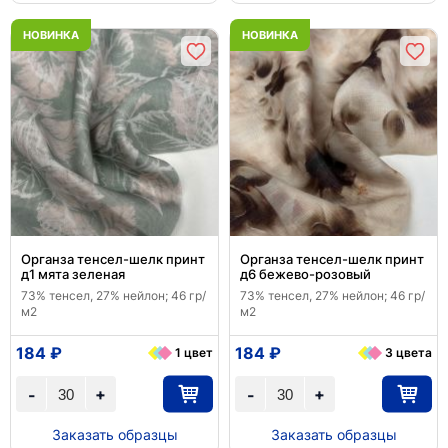
НОВИНКА
НОВИНКА
Органза тенсел-шелк принт
Органза тенсел-шелк принт
д1 мята зеленая
д6 бежево-розовый
73% тенсел, 27% нейлон; 46 гр/
73% тенсел, 27% нейлон; 46 гр/
м2
м2
184 ₽
184 ₽
1 цвет
3 цвета
+
+
-
-
Заказать образцы
Заказать образцы