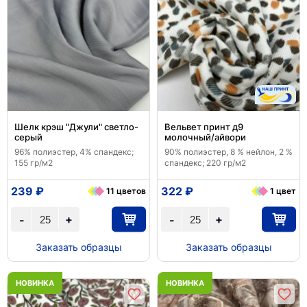
Шелк крэш "Джули" светло-
Вельвет принт д9
серый
молочный/айвори
96% полиэстер, 4% спандекс;
90% полиэстер, 8 % нейлон, 2 %
155 гр/м2
спандекс; 220 гр/м2
239 ₽
322 ₽
11 цветов
1 цвет
+
+
-
-
Заказать образцы
Заказать образцы
НОВИНКА
НОВИНКА