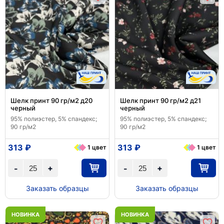
Шелк принт 90 гр/м2 д20
Шелк принт 90 гр/м2 д21
черный
черный
95% полиэстер, 5% спандекс;
95% полиэстер, 5% спандекс;
90 гр/м2
90 гр/м2
313 ₽
313 ₽
1 цвет
1 цвет
+
+
-
-
Заказать образцы
Заказать образцы
НОВИНКА
НОВИНКА