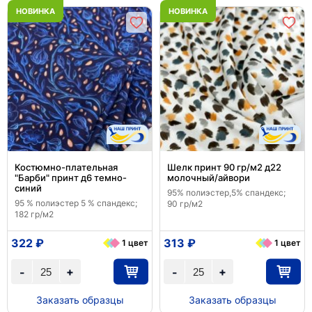
НОВИНКА
НОВИНКА
Костюмно-плательная
Шелк принт 90 гр/м2 д22
"Барби" принт д6 темно-
молочный/айвори
синий
95% полиэстер,5% спандекс;
95 % полиэстер 5 % спандекс;
90 гр/м2
182 гр/м2
322 ₽
313 ₽
1 цвет
1 цвет
+
+
-
-
Заказать образцы
Заказать образцы