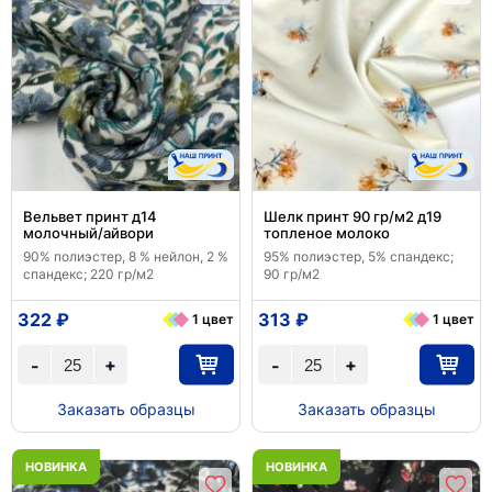
Вельвет принт д14
Шелк принт 90 гр/м2 д19
молочный/айвори
топленое молоко
90% полиэстер, 8 % нейлон, 2 %
95% полиэстер, 5% спандекс;
спандекс; 220 гр/м2
90 гр/м2
322 ₽
313 ₽
1 цвет
1 цвет
+
+
-
-
Заказать образцы
Заказать образцы
НОВИНКА
НОВИНКА