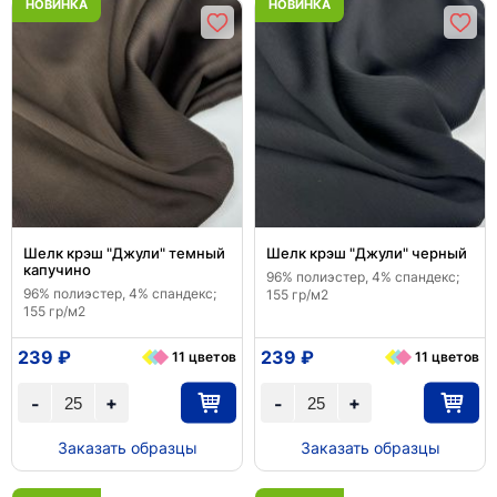
НОВИНКА
НОВИНКА
Шелк крэш "Джули" темный
Шелк крэш "Джули" черный
капучино
96% полиэстер, 4% спандекс;
96% полиэстер, 4% спандекс;
155 гр/м2
155 гр/м2
239 ₽
239 ₽
11 цветов
11 цветов
+
+
-
-
Заказать образцы
Заказать образцы