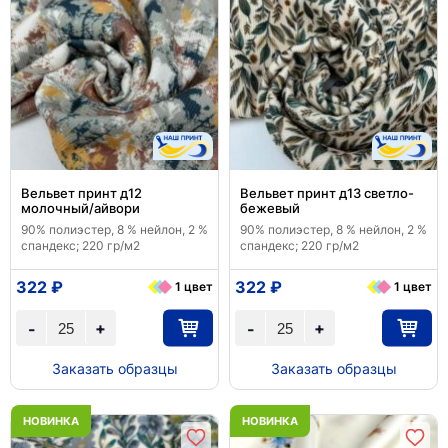
Вельвет принт д12
Вельвет принт д13 светло-
молочный/айвори
бежевый
90% полиэстер, 8 % нейлон, 2 %
90% полиэстер, 8 % нейлон, 2 %
спандекс; 220 гр/м2
спандекс; 220 гр/м2
322 ₽
322 ₽
1 цвет
1 цвет
+
+
-
-
Заказать образцы
Заказать образцы
НОВИНКА
НОВИНКА