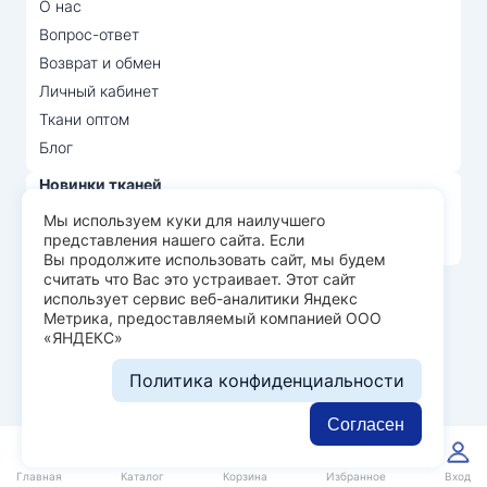
О нас
Вопрос-ответ
Возврат и обмен
Личный кабинет
Ткани оптом
Блог
Новинки тканей
Распродажа тканей
Мы используем куки для наилучшего
представления нашего сайта. Если
Лидеры продаж
Вы продолжите использовать сайт, мы будем
считать что Вас это устраивает. Этот сайт
использует сервис веб-аналитики Яндекс
© Арт Текс — продажа тканей оптом, 2026
Метрика, предоставляемый компанией ООО
«ЯНДЕКС»
Пользовательское соглашение
Политика конфиденциальности
Политика конфиденциальности
Разработка сайта —
WEBELEMENT
Согласен
0
0
Главная
Каталог
Корзина
Избранное
Вход