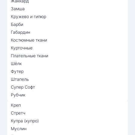
Жаккард
Замша
Кружево и гипюр
Барби
Габардин
Костюмные ткани
Курточные
Плательные ткани
Шёлк
Футер
Штапель
Супер Софт
Рубчик
Креп
Стретч
Купра (купро)
Муслин