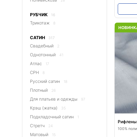
28
РУБЧИК
16
Трикотаж
8
НОВИНК
САТИН
317
Свадебный
2
Однотонный
41
Атлас
17
CPH
8
Русский сатин
18
Плотный
26
Для платьев и одежды
97
Крэш (жатка)
35
Подкладочный сатин
1
Рифленый
Стретч
24
100% полиэ
Матовый
15