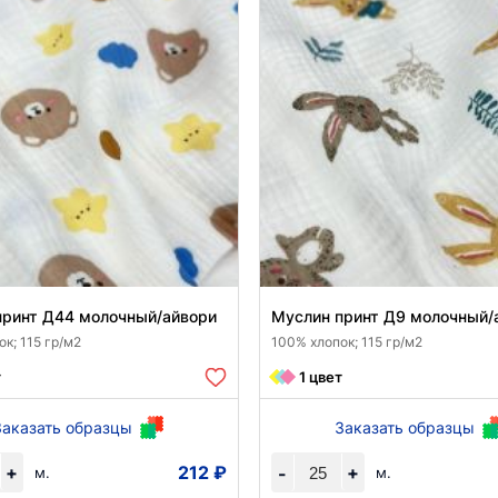
принт Д44 молочный/айвори
Муслин принт Д9 молочный/
к; 115 гр/м2
100% хлопок; 115 гр/м2
т
1 цвет
Заказать образцы
Заказать образцы
+
212 ₽
+
-
м.
м.