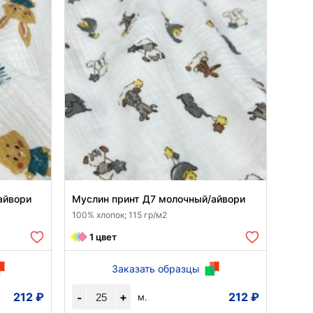
айвори
Муслин принт Д7 молочный/айвори
100% хлопок; 115 гр/м2
1 цвет
Заказать образцы
212 ₽
+
212 ₽
-
м.