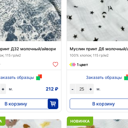
принт Д32 молочный/айвори
Муслин принт Д6 молочный/
к; 115 гр/м2
100% хлопок; 115 гр/м2
т
1 цвет
Заказать образцы
Заказать образцы
+
212 ₽
+
-
м.
м.
В корзину
В корзину
5290
5290
25
25
А
НОВИНКА