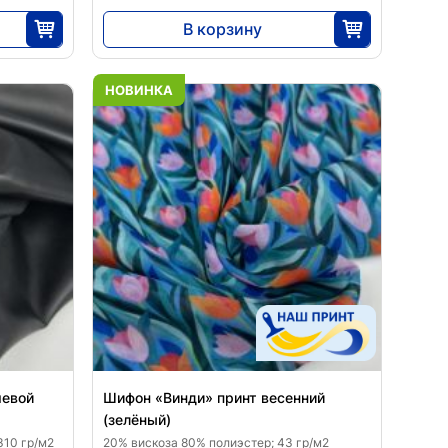
В корзину
5290
25
НОВИНКА
шевой
Шифон «Винди» принт весенний
(зелёный)
310 гр/м2
20% вискоза 80% полиэстер; 43 гр/м2