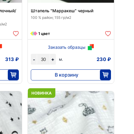
лочный/
Штапель "Марракеш" черный
100 % район; 155 гр/м2
р/м2
1 цвет
Заказать образцы
313 ₽
+
230 ₽
-
м.
В корзину
6900
30
НОВИНКА