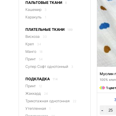
ПАЛЬТОВЫЕ ТКАНИ
8
Кашемир
3
Каракуль
1
ПЛАТЕЛЬНЫЕ ТКАНИ
189
Вискоза
33
Креп
34
Манго
18
Принт
54
Супер Софт однотонный
3
Муслин 
ПОДКЛАДКА
114
100% хлопо
Принт
12
1 цве
Жаккард
24
Трикотажная однотонная
22
Утепленная
1
-
Поливискоза