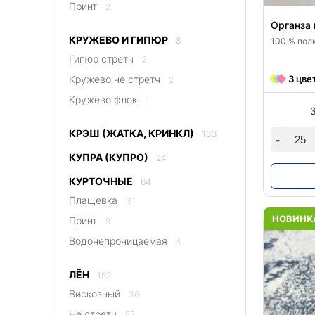
Принт
2
Органза 
КРУЖЕВО И ГИПЮР
8
100 % пол
Гипюр стретч
2
Кружево не стретч
3 цве
2
Кружево флок
1
КРЭШ (ЖАТКА, КРИНКЛ)
103
-
КУПРА (КУПРО)
24
КУРТОЧНЫЕ
64
Плащевка
31
НОВИНК
Принт
9
Водонепроницаемая
4
ЛЁН
192
Вискозный
36
Не стретч
57