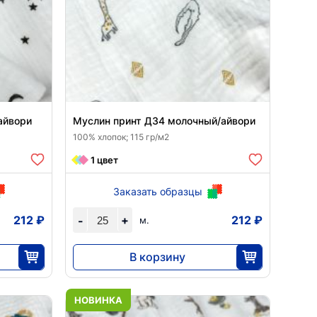
айвори
Муслин принт Д34 молочный/айвори
100% хлопок; 115 гр/м2
1 цвет
Заказать образцы
212 ₽
+
212 ₽
-
м.
В корзину
5290
25
НОВИНКА