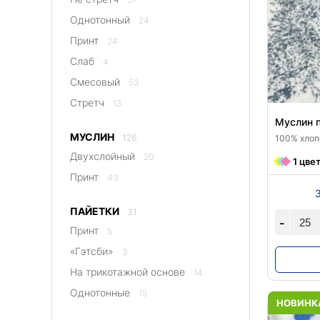
Однотонный
24
Принт
24
Слаб
4
Смесовый
53
Стретч
13
Муслин 
МУСЛИН
126
100% хлопо
Двухслойный
20
1 цве
Принт
43
ПАЙЕТКИ
31
-
Принт
5
«Гэтсби»
3
На трикотажной основе
14
Однотонные
15
НОВИНК