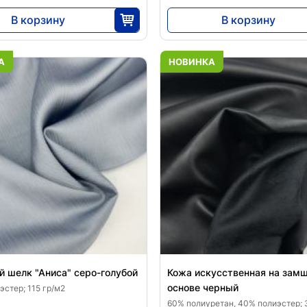
В корзину
В корзину
5290
5290
25
25
А
НОВИНКА
 шелк "Аниса" серо-голубой
Кожа искусственная на зам
основе черный
стер; 115 гр/м2
60% полиуретан, 40% полиэстер; 