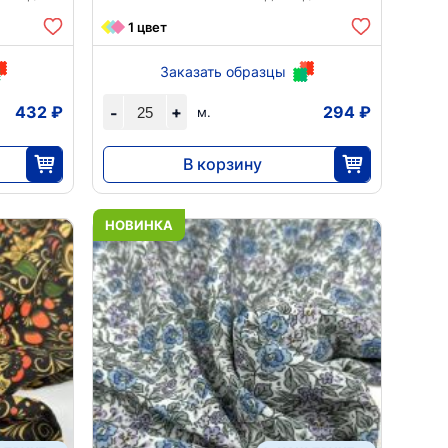
1 цвет
Заказать образцы
432 ₽
+
294 ₽
-
м.
В корзину
7360
25
НОВИНКА