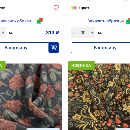
тов
1 цвет
Заказать образцы
Заказать образцы
+
313 ₽
+
-
м.
м.
В корзину
В корзину
9384
12 972
30
30
А
НОВИНКА