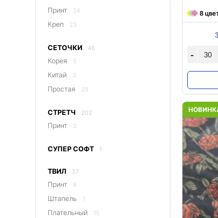
Принт
24
8 цве
Креп
23
СЕТОЧКИ
46
-
Корея
5
Китай
3
Простая
29
НОВИНК
СТРЕТЧ
202
Принт
2
СУПЕР СОФТ
1
ТВИЛ
37
Принт
8
Штапель
1
Плательный
15