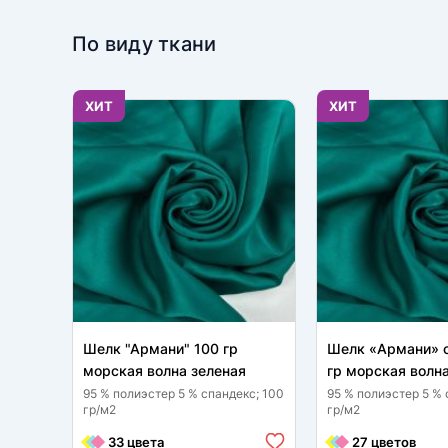
По виду ткани
ХИТ
ХИТ
Шелк "Армани" 100 гр
Шелк «Армани» 
морская волна зеленая
гр морская волн
95 % полиэстер 5 % спандекс; 100
95 % полиэстер 5 % 
гр/м2
гр/м2
33 цвета
27 цветов