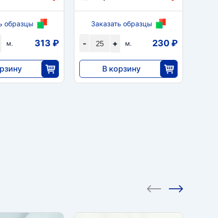
ь образцы
Заказать образцы
За
313 ₽
230 ₽
-
+
-
м.
м.
орзину
В корзину
5750
25
25