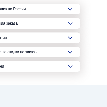
авка по России
вия заказа
нтия
вые скидки на заказы
ани