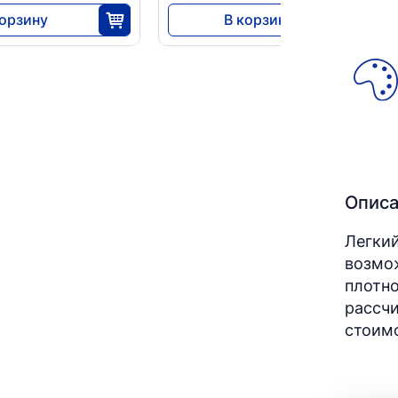
корзину
В корзину
0
6210
25
25
Опис
Легкий
возмож
плотно
рассчи
стоимо