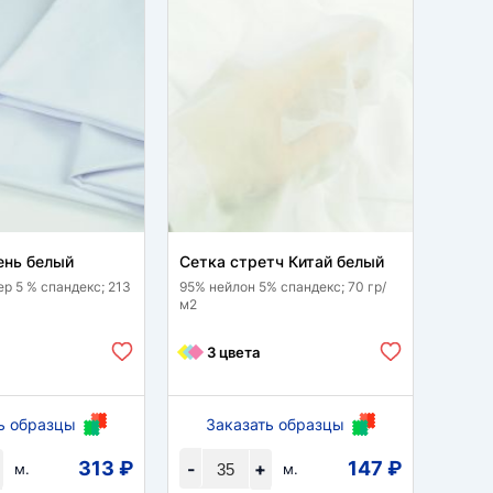
ень белый
Сетка стретч Китай белый
Трик
ер 5 % спандекс; 213
95% нейлон 5% спандекс; 70 гр/
60 % р
м2
спанде
3 цвета
1 
ь образцы
Заказать образцы
За
313 ₽
147 ₽
-
+
-
м.
м.