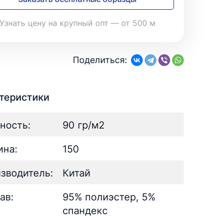
28
Поплин
3
Летний
19
35
Стретч
3
Шелк
8
Узнать цену на крупный опт — от 500 м
Твил
1
Поплин
3
Стретч
3
ШЁЛК
402
Твил
1
Армани однотонный
95
Поделиться:
Шелк жаккард
Шёлк
61
402
Принт
ан
73
2
Армани однотонный
95
ьник)
2
Шелк жаккард
61
теристики
) для поло
5
Принт
73
ность:
90 гр/м2
на:
150
зводитель:
Китай
ав:
95% полиэстер, 5%
спандекс