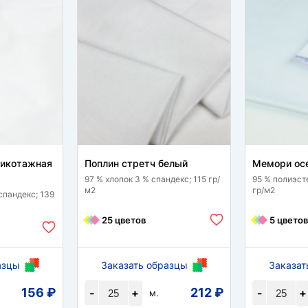
рикотажная
Поплин стретч белый
Мемори ос
97 % хлопок 3 % спандекс; 115 гр/
95 % полиэст
м2
гр/м2
спандекс; 139
25 цветов
5 цветов
азцы
Заказать образцы
Заказат
156 ₽
212 ₽
-
+
-
+
м.