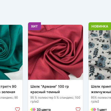
ХИТ
НОВИНКА
стретч 90
Шелк "Армани" 100 гр
Шелк принт
а зеленая
красный темный
жемчужный
спандекс; 90
95 % полиэстер 5 % спандекс; 100
95% полиэсте
гр/м2
гр/м2
33 цвета
1 цвет