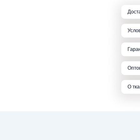
Дост
Усло
Гара
Опто
О тк