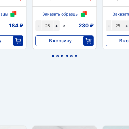
азцы
Заказать образцы
Заказат
184 ₽
230 ₽
-
+
-
+
м.
у
В корзину
В к
5750
7820
5
25