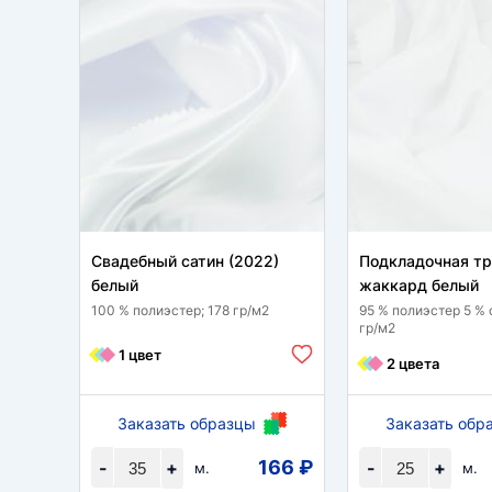
Свадебный сатин (2022)
Подкладочная т
белый
жаккард белый
100 % полиэстер; 178 гр/м2
95 % полиэстер 5 % 
гр/м2
1 цвет
2 цвета
Заказать образцы
Заказать обр
166 ₽
-
+
-
+
м.
м.