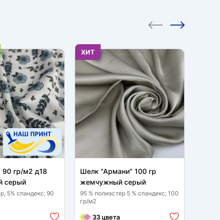
ХИТ
ХИТ
 90 гр/м2 д18
Шелк "Армани" 100 гр
Арман
 серый
жемчужный серый
жемч
р, 5% спандекс; 90
95 % полиэстер 5 % спандекс; 100
100 % 
гр/м2
13
33 цвета