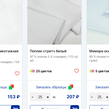
рикотажная
Поплин стретч белый
Мемори ос
97 % хлопок 3 % спандекс; 115 гр/
95 % полиэст
м2
гр/м2
спандекс; 139
25 цветов
5 цветов
азцы
Заказать образцы
Заказат
153 ₽
207 ₽
-
+
-
+
м.