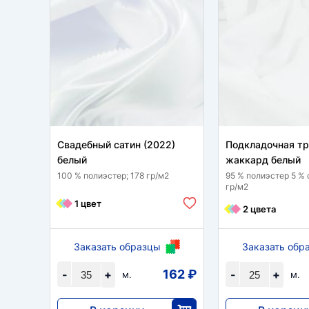
Свадебный сатин (2022)
Подкладочная т
белый
жаккард белый
100 % полиэстер; 178 гр/м2
95 % полиэстер 5 % 
гр/м2
1 цвет
2 цвета
Заказать образцы
Заказать обр
162 ₽
-
+
-
+
м.
м.