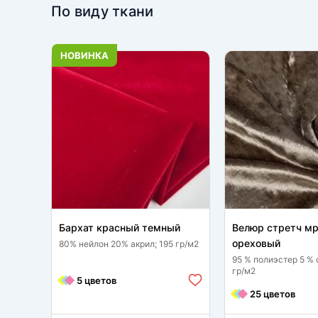
По виду ткани
НОВИНКА
Бархат красный темный
Велюр стретч м
ореховый
80% нейлон 20% акрил; 195 гр/м2
95 % полиэстер 5 % 
гр/м2
5 цветов
25 цветов