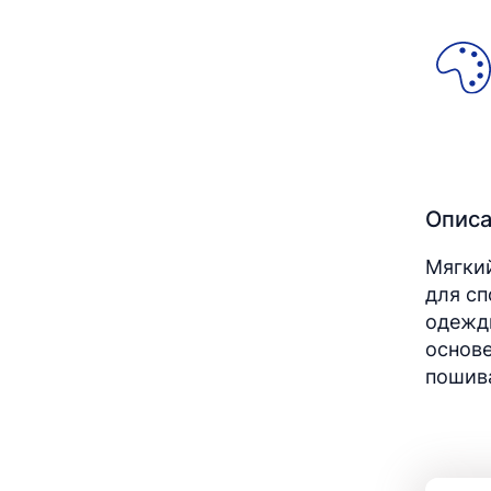
Опис
Мягки
для с
одежды
основе
пошив