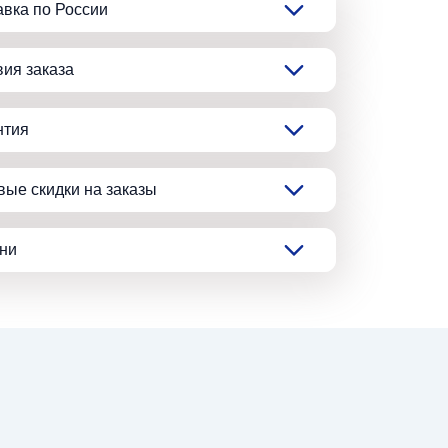
авка по России
вия заказа
нтия
вые скидки на заказы
ани