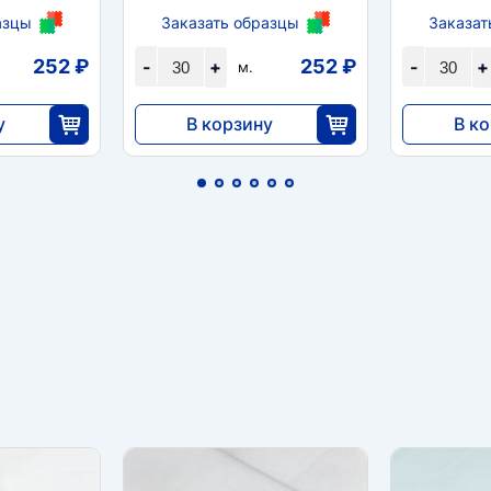
азцы
Заказать образцы
Заказат
252 ₽
252 ₽
-
+
-
+
м.
у
В корзину
В к
7560
10 26
0
30