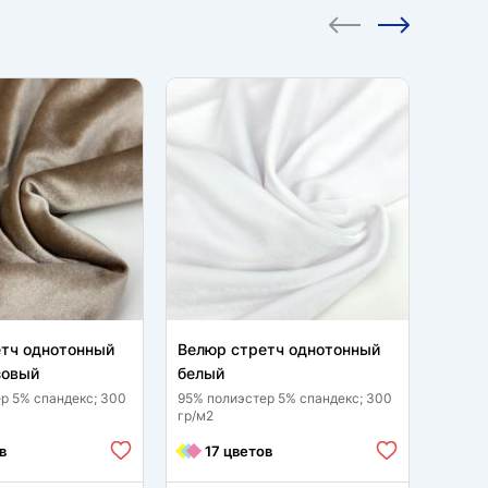
тч однотонный
Велюр стретч однотонный
Велю
зовый
белый
белы
р 5% спандекс; 300
95% полиэстер 5% спандекс; 300
95 % п
гр/м2
гр/м2
в
17 цветов
25