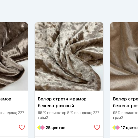
рамор
Велюр стретч мрамор
Велюр стре
бежево-розовый
бежево-ро
спандекс; 227
95 % полиэстер 5 % спандекс; 227
95% полиэсте
гр/м2
гр/м2
25 цветов
17 цвето