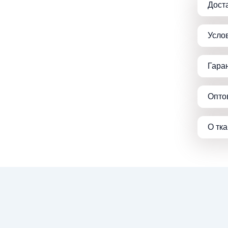
Дост
Усло
Гара
Опто
О тк