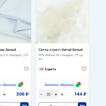
ень белый
Сетка стретч Китай белый
Трик
ер 5 % спандекс; 213
95% нейлон 5% спандекс; 70 гр/
60 % р
м2
спанде
3 цвета
1 
ь образцы
Заказать образцы
За
306 ₽
144 ₽
-
+
-
м.
м.