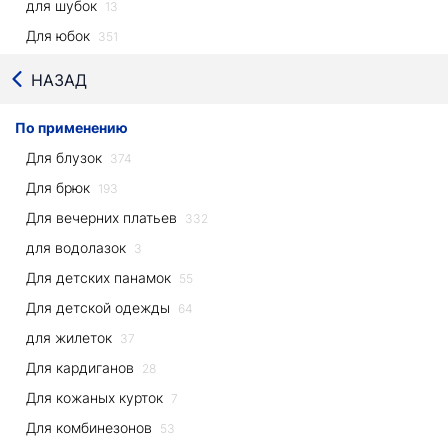
для шубок
13
Для юбок
351
НАЗАД
По применению
Для блузок
374
Для брюк
193
Для вечерних платьев
332
для водолазок
3
Для детских панамок
55
Для детской одежды
64
для жилеток
37
Для кардиганов
28
Для кожаных курток
7
Для комбинезонов
53