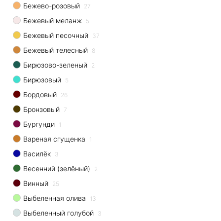
Бежево-розовый
27
Бежевый меланж
5
Бежевый песочный
37
Бежевый телесный
8
Бирюзово-зеленый
2
Бирюзовый
5
Бордовый
26
Бронзовый
7
Бургунди
1
Вареная сгущенка
1
Василёк
3
Весенний (зелёный)
2
Винный
25
Выбеленная олива
13
Выбеленный голубой
3