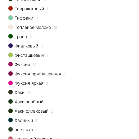
Терракотовый
1
Тиффани
4
Топленое молоко
18
Трава
6
Фиалковый
2
Фисташковый
2
Фуксия
14
Фуксия приглушенная
7
Фуксия яркая
3
Хаки
23
Хаки зелёный
1
Хаки оливковый
2
Хвойный
11
цвет мха
1
Цветущий георгин