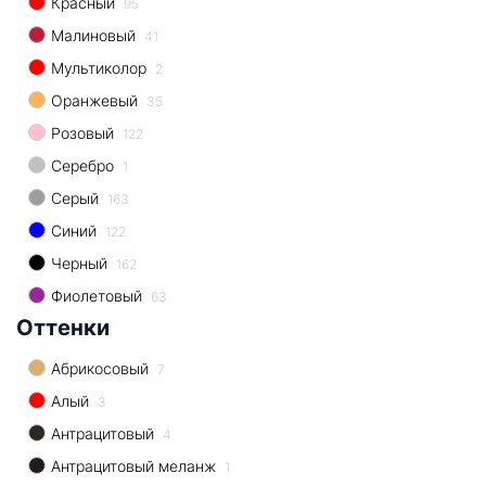
Красный
95
Малиновый
41
Мультиколор
2
Оранжевый
35
Розовый
122
Серебро
1
Серый
163
Синий
122
Черный
162
Фиолетовый
63
Оттенки
Абрикосовый
7
Алый
3
Антрацитовый
4
Антрацитовый меланж
1