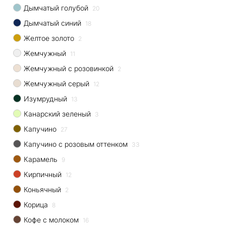
Дымчатый голубой
20
Дымчатый синий
18
Желтое золото
2
Жемчужный
11
Жемчужный с розовинкой
2
Жемчужный серый
12
Изумрудный
13
Канарский зеленый
3
Капучино
27
Капучино с розовым оттенком
33
Карамель
9
Кирпичный
12
Коньячный
2
Корица
8
Кофе с молоком
16