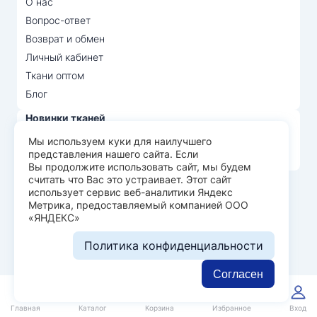
О нас
Вопрос-ответ
Возврат и обмен
Личный кабинет
Ткани оптом
Блог
Новинки тканей
Распродажа тканей
Мы используем куки для наилучшего
представления нашего сайта. Если
Лидеры продаж
Вы продолжите использовать сайт, мы будем
считать что Вас это устраивает. Этот сайт
использует сервис веб-аналитики Яндекс
© Арт Текс — продажа тканей оптом, 2026
Метрика, предоставляемый компанией ООО
«ЯНДЕКС»
Пользовательское соглашение
Политика конфиденциальности
Политика конфиденциальности
Разработка сайта —
WEBELEMENT
Согласен
0
0
Главная
Каталог
Корзина
Избранное
Вход