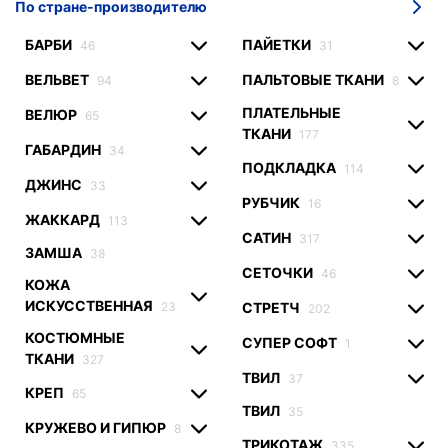
По стране-производителю
БАРБИ
ПАЙЕТКИ
46
31
ВЕЛЬВЕТ
ПАЛЬТОВЫЕ ТКАНИ
94
8
ПЛАТЕЛЬНЫЕ
ВЕЛЮР
65
ТКАНИ
177
ГАБАРДИН
34
ПОДКЛАДКА
114
ДЖИНС
33
РУБЧИК
16
ЖАККАРД
113
САТИН
317
ЗАМША
38
СЕТОЧКИ
46
КОЖА
ИСКУССТВЕННАЯ
СТРЕТЧ
23
202
КОСТЮМНЫЕ
СУПЕР СОФТ
1
ТКАНИ
327
ТВИЛ
37
КРЕП
65
ТВИЛ
35
КРУЖЕВО И ГИПЮР
8
ТРИКОТАЖ
335