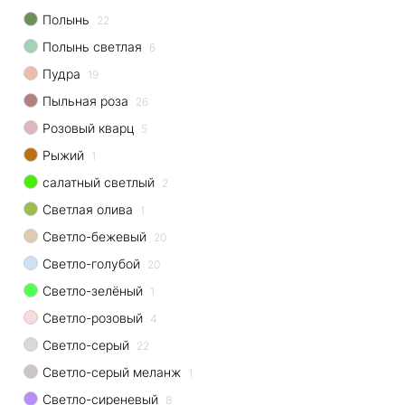
Полынь
22
Полынь светлая
6
Пудра
19
Пыльная роза
26
Розовый кварц
5
Рыжий
1
салатный светлый
2
Светлая олива
1
Светло-бежевый
20
Светло-голубой
20
Светло-зелёный
1
Светло-розовый
4
Светло-серый
22
Светло-серый меланж
1
Светло-сиреневый
8