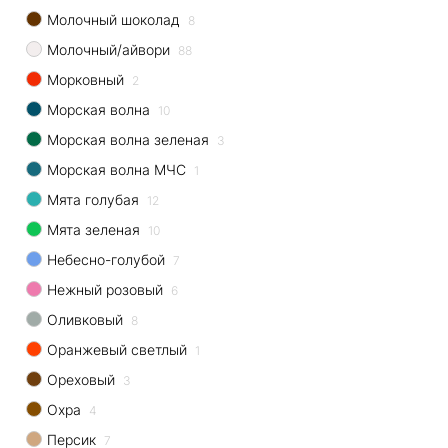
Молочный шоколад
8
Молочный/айвори
88
Морковный
2
Морская волна
10
Морская волна зеленая
3
Морская волна МЧС
1
Мята голубая
12
Мята зеленая
10
Небесно-голубой
7
Нежный розовый
6
Оливковый
8
Оранжевый светлый
1
Ореховый
3
Охра
4
Персик
7