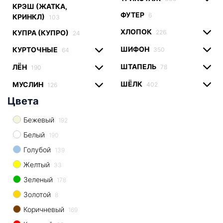
КРЭШ (ЖАТКА,
ФУТЕР
6
КРИНКЛ)
103
ХЛОПОК
226
КУПРА (КУПРО)
24
ШИФОН
КУРТОЧНЫЕ
350
64
ШТАПЕЛЬ
ЛЁН
78
190
ШЁЛК
МУСЛИН
402
126
Цвета
Бежевый
192
Белый
190
Голубой
139
Желтый
33
Зеленый
178
Золотой
8
Коричневый
169