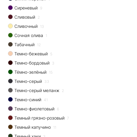
Сиреневый
9
Сливовый
2
Сливочный
13
Сочная олива
1
Табачный
12
Темно-бежевый
5
Темно-бордовый
3
Тёмно-зелёный
15
Темно-серый
33
Темно-серый меланж
2
Темно-синий
41
Темно-фиолетовый
6
Темный грязно-розовый
7
Темный капучино
11
Темный хаки
3