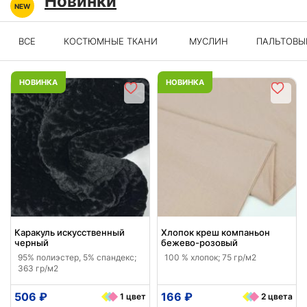
Новинки
ВСЕ
КОСТЮМНЫЕ ТКАНИ
МУСЛИН
ПАЛЬТОВЫ
НОВИНКА
НОВИНКА
Каракуль искусственный
Хлопок креш компаньон
черный
бежево-розовый
95% полиэстер, 5% спандекс;
100 % хлопок; 75 гр/м2
363 гр/м2
506 ₽
166 ₽
1 цвет
2 цвета