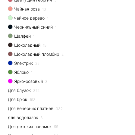
3
Чайная роза
13
чайное дерево
1
Чернильный синий
1
Шалфей
1
Шоколадный
15
Шоколадный пломбир
2
Электрик
25
Яблоко
1
Ярко-розовый
3
Для блузок
374
Для брюк
193
Для вечерних платьев
332
для водолазок
3
Для детских панамок
55