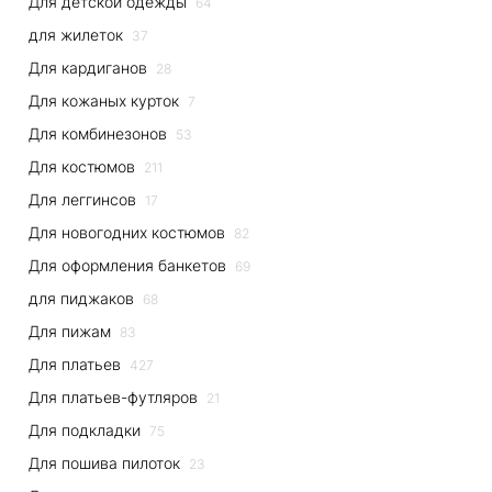
Для детской одежды
64
для жилеток
37
Для кардиганов
28
Для кожаных курток
7
Для комбинезонов
53
Для костюмов
211
Для леггинсов
17
Для новогодних костюмов
82
Для оформления банкетов
69
для пиджаков
68
Для пижам
83
Для платьев
427
Для платьев-футляров
21
Для подкладки
75
Для пошива пилоток
23