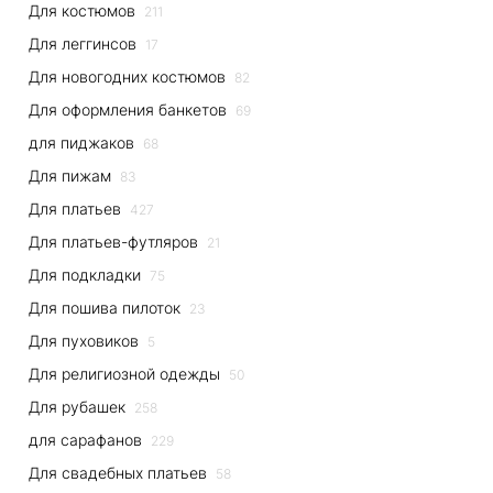
Для костюмов
211
Для леггинсов
17
Для новогодних костюмов
82
Для оформления банкетов
69
для пиджаков
68
Для пижам
83
Для платьев
427
Для платьев-футляров
21
Для подкладки
75
Для пошива пилоток
23
Для пуховиков
5
Для религиозной одежды
50
Для рубашек
258
для сарафанов
229
Для свадебных платьев
58