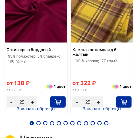
Сатин крэш бордовый
Клетка костюмная д 6
желтый
95% полиэстер, 5% спандекс;
100 % хлопок; 177 гр/м2
190 гр/м2
от 138 ₽
от 322 ₽
1 цвет
1 цвет
от 276 ₽
от 460 ₽
+
+
-
-
Заказать образцы
Заказать образцы