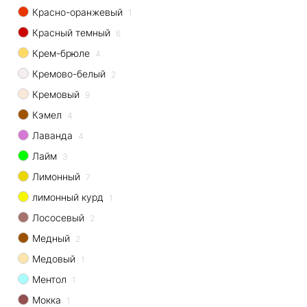
Красно-оранжевый
1
Красный темный
6
Крем-брюле
4
Кремово-белый
2
Кремовый
9
Кэмел
4
Лаванда
4
Лайм
3
Лимонный
7
лимонный курд
1
Лососевый
2
Медный
2
Медовый
1
Ментол
1
Мокка
1