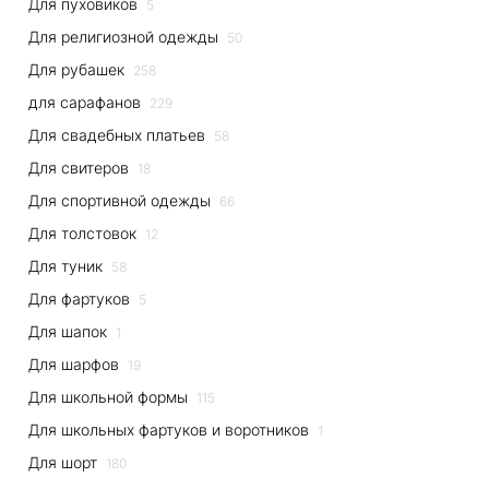
Для пуховиков
5
Для религиозной одежды
50
Для рубашек
258
для сарафанов
229
Для свадебных платьев
58
Для свитеров
18
Для спортивной одежды
66
Для толстовок
12
Для туник
58
Для фартуков
5
Для шапок
1
Для шарфов
19
Для школьной формы
115
Для школьных фартуков и воротников
1
Для шорт
180