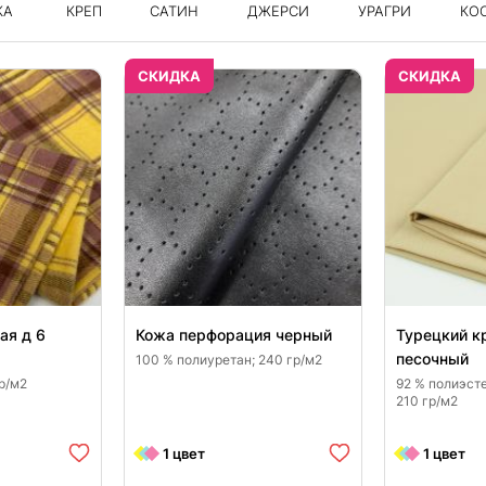
КА
КРЕП
САТИН
ДЖЕРСИ
УРАГРИ
КО
CКИДКА
CКИДКА
ая д 6
Кожа перфорация черный
Турецкий к
песочный
100 % полиуретан; 240 гр/м2
гр/м2
92 % полиэсте
210 гр/м2
1 цвет
1 цвет