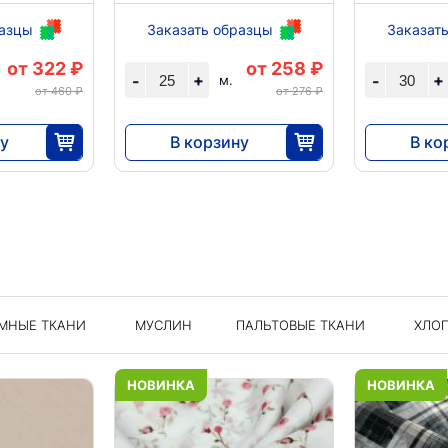
разцы
Заказать образцы
Заказат
от 322 ₽
от 258 ₽
+
+
-
-
м.
от 460 ₽
от 276 ₽
у
В корзину
В ко
6440
4140
25
25
МНЫЕ ТКАНИ
МУСЛИН
ПАЛЬТОВЫЕ ТКАНИ
ХЛО
НОВИНКА
НОВИНКА