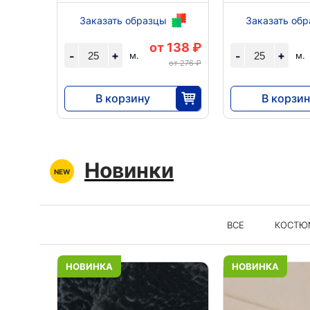
ы
Заказать образцы
Заказать об
 322 ₽
от 138 ₽
+
+
-
-
м.
м.
от 432 ₽
от 276 ₽
В корзину
В корзин
3450
8050
25
Новинки
ВСЕ
КОСТЮ
НОВИНКА
НОВИНКА