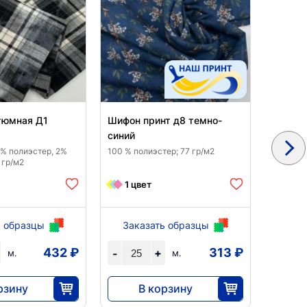
тюмная Д1
Шифон принт д8 темно-
Марлев
синий
молочн
8% полиэстер, 2%
100 % полиэстер; 77 гр/м2
100 % хл
 гр/м2
1 цвет
2 ц
ь образцы
Заказать образцы
Зак
432 ₽
313 ₽
+
-
-
м.
м.
рзину
В корзину
0
7820
5
25
25