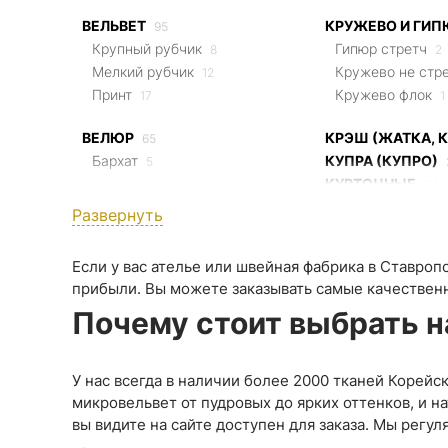
На флисе
ПАЙЕТКИ
1
Однотонные
31
80
ВЕЛЬВЕТ
КРУЖЕВО И ГИП
95
Под рептилию
«Гэтсби»
2
Пикачу
3
10
Крупный рубчик
Гипюр стретч
8
2
Трикотажная основа
На трикотажно
11
Принт
75
Мелкий рубчик
Кружево не стр
12
Однотонные
1
Принт
Кружево флок
17
Креп
1
65
КОСТЮМНЫЕ ТКАНИ
327
Принт
5
Жаккард
Принт
1
2
ВЕЛЮР
КРЭШ (ЖАТКА, 
65
Однотонные
ПАЛЬТОВЫЕ 
80
Кружево и ги
Бархат
КУПРА (КУПРО)
5
Пикачу
Кашемир
10
3
КУРТОЧНЫЕ
Гипюр стретч
64
2
Принт
Каракуль
75
1
ГАБАРДИН
34
Плащевка
Кружево не стре
31
Развернуть
Принт
9
Кружево флок
Принт
9
1
Водонепроница
Если у вас ателье или швейная фабрика в Ставро
ДЖИНС
33
прибыли. Вы можете заказывать самые качественн
ЛЁН
192
ЖАККАРД
Почему стоит выбрать н
113
Вискозный
36
Подкладочный
24
Не стретч
57
Трикотаж
2
Однотонный
24
У нас всегда в наличии более 2000 тканей Корейс
Принт
37
Принт
24
микровельвет от пудровых до ярких оттенков, и н
Слаб
4
вы видите на сайте доступен для заказа. Мы регу
ЗАМША
38
Смесовый
53
КОЖА ИСКУССТВЕННАЯ