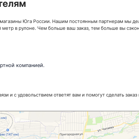
телям
CPH
Масло
8
1
Русский сатин
Принт
18
10
Плотный
Рибана ки
26
магазины Юга России. Нашим постоянным партнерам мы дел
0
Для платьев и одежды
Трикотаж 
97
 метр в рулоне. Чем больше ваш заказ, тем больше вы сэкон
Крэш (жатка)
Утеплённы
35
Подкладочный сатин
Корея
1
4
Стретч
Спортивны
24
Матовый
15
 основе
14
ФУТЕР
6
Принт
24
ортной компанией.
Креп
23
СЕТОЧКИ
46
АНИ
8
Корея
5
язи и с удовольствием ответят вам и помогут сделать заказ
Китай
3
Простая
29