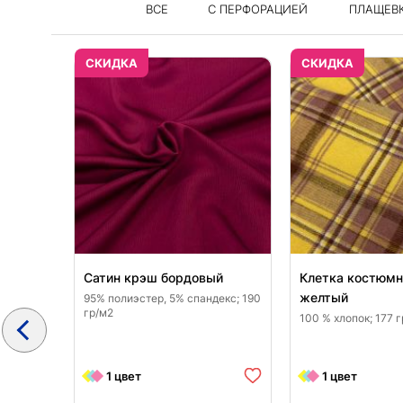
ВСЕ
C ПЕРФОРАЦИЕЙ
ПЛАЩЕВ
CКИДКА
CКИДКА
 3
Сатин крэш бордовый
Клетка костюмн
желтый
95% полиэстер, 5% спандекс; 190
гр/м2
 80 %
100 % хлопок; 177 
1 цвет
1 цвет