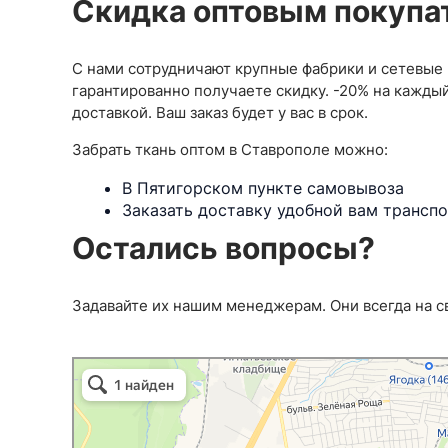
Скидка оптовым покупа
23
Стретч
13
C перфорацией
1
Глянцевая
12
МУСЛИН
126
С нами сотрудничают крупные фабрики и сетевые 
Кожа матовая
1
Двухслойный
2
гарантированно получаете скидку. -20% на каждый
Кожа перламутровая
2
Принт
43
доставкой. Ваш заказ будет у вас в срок.
На замшевой основе
1
На меху
1
ПАЙЕТКИ
31
Забрать ткань оптом в Ставрополе можно:
На флисе
1
«Гэтсби»
3
Под рептилию
2
В Пятигорском пункте самовывоза
На трикотажной
Трикотажная основа
Заказать доставку удобной вам трансп
11
Однотонные
15
Принт
5
Остались вопросы?
КОСТЮМНЫЕ ТКАНИ
327
Жаккард
1
ПАЛЬТОВЫЕ ТК
Однотонные
80
Кашемир
3
Задавайте их нашим менеджерам. Они всегда на св
Пикачу
10
Каракуль
1
Принт
75