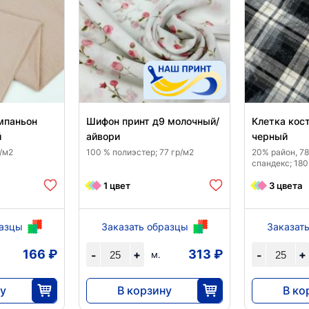
мпаньон
Шифон принт д9 молочный/
Клетка кос
й
айвори
черный
р/м2
100 % полиэстер; 77 гр/м2
20% район, 7
спандекс; 180
1 цвет
3 цвета
разцы
Заказать образцы
Заказат
166 ₽
313 ₽
+
+
-
-
м.
у
В корзину
В ко
7820
10 81
25
25