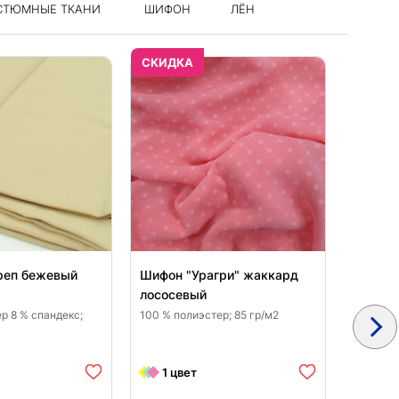
СТЮМНЫЕ ТКАНИ
ШИФОН
ЛЁН
CКИДКА
CКИДК
реп бежевый
Шифон "Урагри" жаккард
Костюм
лососевый
бежев
р 8 % спандекс;
100 % полиэстер; 85 гр/м2
80 % пол
спандекс
1 цвет
1 цв