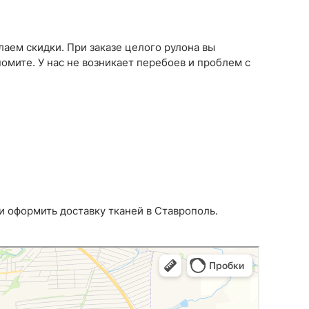
Однотонный
28
Принт
17
тайская
1
В цветочек
2
аем скидки. При заказе целого рулона вы
в рубчик
30
Вискозный
10
омите. У нас не возникает перебоев и проблем с
й
1
Летний
25
Шелк
8
й
28
Поплин
3
Стретч
3
Твил
1
ШЁЛК
402
Армани однотонный
95
Шелк жаккард
61
 и оформить доставку тканей в Ставрополь.
Принт
73