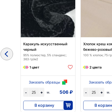
мно-
Каракуль искусственный
Хлопок креш ко
черный
бежево-розовы
м2
95% полиэстер, 5% спандекс;
100 % хлопок; 75 г
363 гр/м2
1 цвет
2 цвета
ы
Заказать образцы
Заказать об
313 ₽
506 ₽
+
+
-
-
м.
м.
В корзину
В корзин
12 650
4140
25