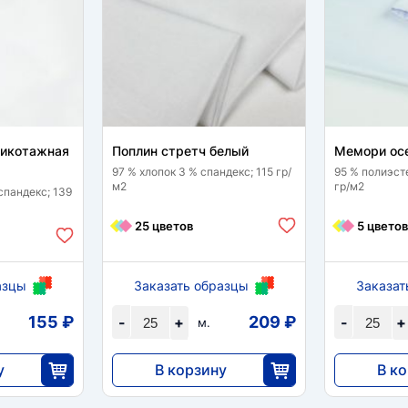
рикотажная
Поплин стретч белый
Мемори ос
97 % хлопок 3 % спандекс; 115 гр/
95 % полиэст
м2
гр/м2
спандекс; 139
25 цветов
5 цветов
азцы
Заказать образцы
Заказат
155 ₽
209 ₽
-
+
-
+
м.
у
В корзину
В к
5233
7735
5
25