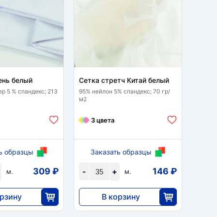
ень белый
Сетка стретч Китай белый
Трик
ер 5 % спандекс; 213
95% нейлон 5% спандекс; 70 гр/
60 % р
м2
спанде
3 цвета
1 
ь образцы
Заказать образцы
За
309 ₽
146 ₽
-
+
-
м.
м.
орзину
В корзину
5096
1
25
35