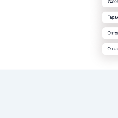
Усло
Гара
Опто
О тк