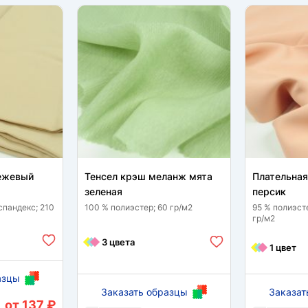
бежевый
Тенсел крэш меланж мята
Плательная
зеленая
персик
спандекс; 210
100 % полиэстер; 60 гр/м2
95 % полиэст
гр/м2
3 цвета
1 цвет
азцы
Заказать образцы
Заказат
от 137 ₽