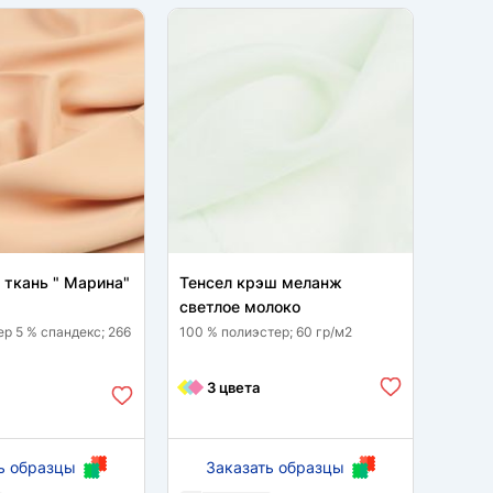
 ткань " Марина"
Тенсел крэш меланж
Тенс
светлое молоко
таба
ер 5 % спандекс; 266
100 % полиэстер; 60 гр/м2
100 % 
3 цвета
3 
ь образцы
Заказать образцы
За