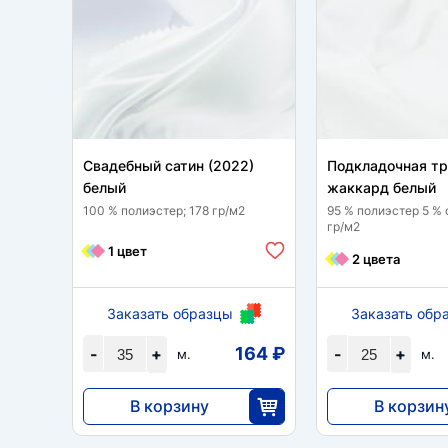
Свадебный сатин (2022)
Подкладочная т
белый
жаккард белый
100 % полиэстер; 178 гр/м2
95 % полиэстер 5 % 
гр/м2
1 цвет
2 цвета
Заказать образцы
Заказать обр
164 ₽
-
+
-
+
м.
м.
В корзину
В корзин
5733
3868
35
2