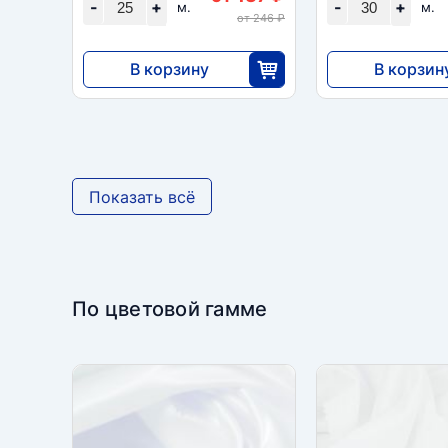
-
+
-
+
м.
м.
от 246 ₽
В корзину
В корзин
3413
4095
25
3
Показать всё
По цветовой гамме