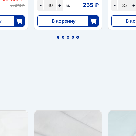
255 ₽
-
+
-
+
м.
от 273 ₽
у
В корзину
В к
10 192
9783
0
40