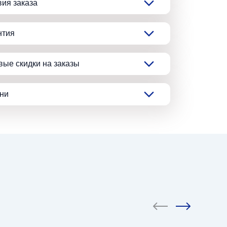
вия заказа
нтия
вые скидки на заказы
ани