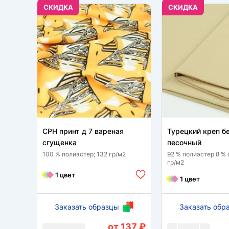
CКИДКА
CКИДКА
CPH принт д 7 вареная
Турецкий креп 
сгущенка
песочный
100 % полиэстер; 132 гр/м2
92 % полиэстер 8 % 
гр/м2
1 цвет
1 цвет
Заказать образцы
Заказать обр
от 137 ₽