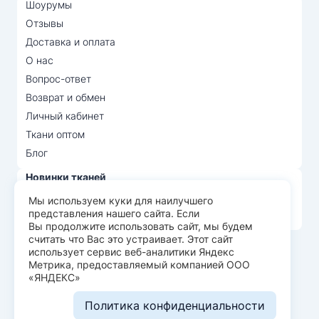
Шоурумы
Отзывы
Доставка и оплата
О нас
Вопрос-ответ
Возврат и обмен
Личный кабинет
Ткани оптом
Блог
Новинки тканей
Распродажа тканей
Мы используем куки для наилучшего
представления нашего сайта. Если
Лидеры продаж
Вы продолжите использовать сайт, мы будем
считать что Вас это устраивает. Этот сайт
использует сервис веб-аналитики Яндекс
© Арт Текс — продажа тканей оптом, 2026
Метрика, предоставляемый компанией ООО
«ЯНДЕКС»
Пользовательское соглашение
Политика конфиденциальности
Политика конфиденциальности
Разработка сайта —
WEBELEMENT