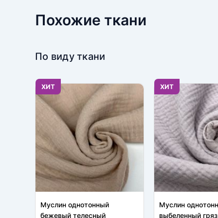
Похожие ткани
По виду ткани
ХИТ
ХИТ
Муслин однотонный
Муслин однотон
бежевый телесный
выбеленный гряз