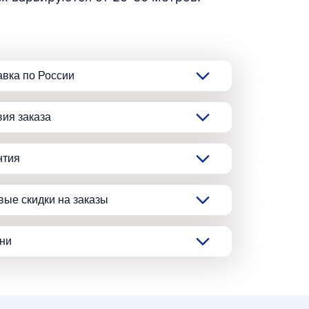
авка по России
вия заказа
нтия
вые скидки на заказы
ани