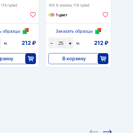
 115 гр/м2
100 % хлопок; 115 гр/м2
100 % 
1 цвет
1 
ь образцы
Заказать образцы
За
212 ₽
212 ₽
-
+
-
м.
м.
орзину
В корзину
5290
25
25