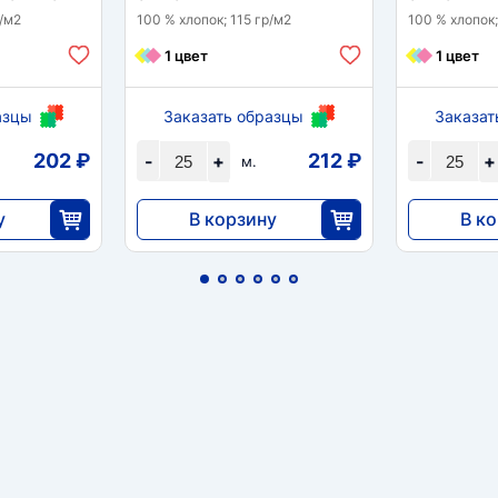
р/м2
100 % хлопок; 115 гр/м2
100 % хлопок;
1 цвет
1 цвет
азцы
Заказать образцы
Заказат
202 ₽
212 ₽
-
+
-
+
м.
у
В корзину
В к
5290
5290
5
25