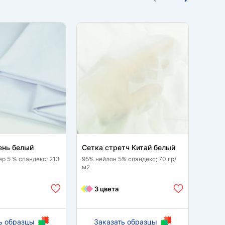
ень белый
Сетка стретч Китай белый
Трик
ер 5 % спандекс; 213
95% нейлон 5% спандекс; 70 гр/
60 % р
м2
спанде
3 цвета
1 
ь образцы
Заказать образцы
За