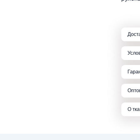
Дост
Усло
Гара
Опто
О тк