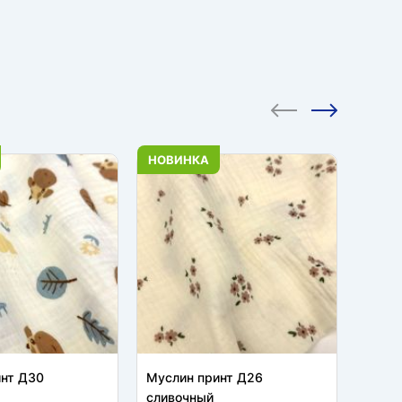
НОВИНКА
НОВИ
инт Д30
Муслин принт Д26
Мусли
сливочный
слив