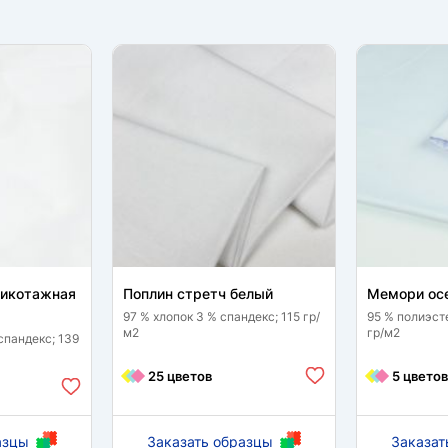
рикотажная
Поплин стретч белый
Мемори ос
97 % хлопок 3 % спандекс; 115 гр/
95 % полиэст
м2
гр/м2
спандекс; 139
25 цветов
5 цветов
азцы
Заказать образцы
Заказат