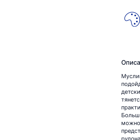
Опис
Муслин
подойд
детски
тянетс
практи
Больш
можно
предст
рулона