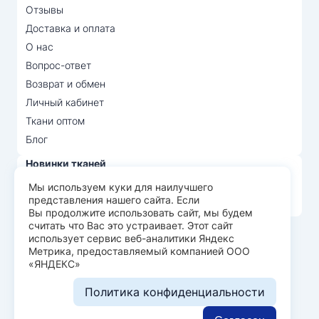
Отзывы
Доставка и оплата
О нас
Вопрос-ответ
Возврат и обмен
Личный кабинет
Ткани оптом
Блог
Новинки тканей
Распродажа тканей
Мы используем куки для наилучшего
представления нашего сайта. Если
Лидеры продаж
Вы продолжите использовать сайт, мы будем
считать что Вас это устраивает. Этот сайт
использует сервис веб-аналитики Яндекс
© Арт Текс — продажа тканей оптом, 2026
Метрика, предоставляемый компанией ООО
«ЯНДЕКС»
Пользовательское соглашение
Политика конфиденциальности
Политика конфиденциальности
Разработка сайта —
WEBELEMENT