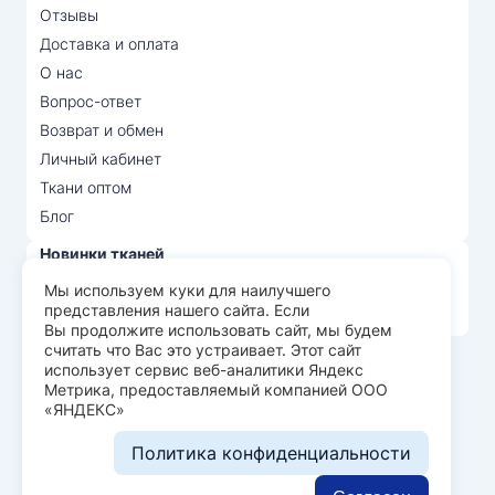
Отзывы
Доставка и оплата
О нас
Вопрос-ответ
Возврат и обмен
Личный кабинет
Ткани оптом
Блог
Новинки тканей
Распродажа тканей
Мы используем куки для наилучшего
представления нашего сайта. Если
Лидеры продаж
Вы продолжите использовать сайт, мы будем
считать что Вас это устраивает. Этот сайт
использует сервис веб-аналитики Яндекс
© Арт Текс — продажа тканей оптом, 2026
Метрика, предоставляемый компанией ООО
«ЯНДЕКС»
Пользовательское соглашение
Политика конфиденциальности
Политика конфиденциальности
Разработка сайта —
WEBELEMENT