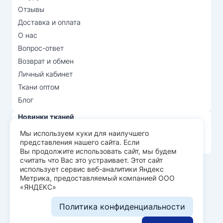
Отзывы
Доставка и оплата
О нас
Вопрос-ответ
Возврат и обмен
Личный кабинет
Ткани оптом
Блог
Новинки тканей
Распродажа тканей
Мы используем куки для наилучшего
представления нашего сайта. Если
Лидеры продаж
Вы продолжите использовать сайт, мы будем
считать что Вас это устраивает. Этот сайт
использует сервис веб-аналитики Яндекс
© Арт Текс — продажа тканей оптом, 2026
Метрика, предоставляемый компанией ООО
«ЯНДЕКС»
Пользовательское соглашение
Политика конфиденциальности
Политика конфиденциальности
Разработка сайта —
WEBELEMENT