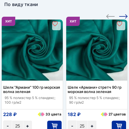
По виду ткани
ХИТ
ХИТ
Шелк "Армани" 100 гр морская
Шелк «Армани» стретч 90 гр
волна зеленая
морская волна зеленая
95 % полиэстер 5 % спандекс;
95 % полиэстер 5 % спандекс;
100 гр/м2
90 гр/м2
228 ₽
182 ₽
33 цвета
27 цветов
-
+
-
+