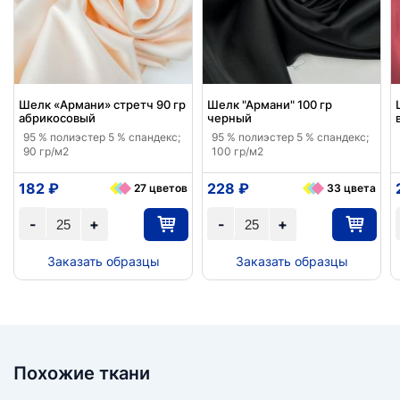
Шелк «Армани» стретч 90 гр
Шелк "Армани" 100 гр
абрикосовый
черный
95 % полиэстер 5 % спандекс;
95 % полиэстер 5 % спандекс;
90 гр/м2
100 гр/м2
182 ₽
228 ₽
27 цветов
33 цвета
-
+
-
+
Заказать образцы
Заказать образцы
Похожие ткани